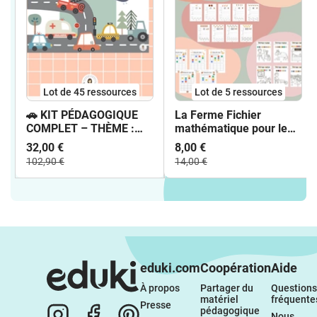
Lot de 45 ressources
Lot de 5 ressources
🚗 KIT PÉDAGOGIQUE
La Ferme Fichier
COMPLET – THÈME :
mathématique pour le
LES VÉHICULES 🚙
cycle 1
32,00 €
8,00 €
102,90 €
14,00 €
eduki.com
Coopération
Aide
À propos 
Partager du 
Questions 
matériel 
fréquente
Presse
pédagogique
Nous 