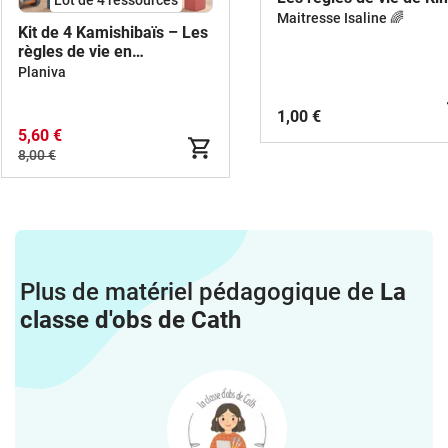
Maitresse Isaline 🌈
Kit de 4 Kamishibaïs – Les
règles de vie en
maternelle
Planiva
1,00 €
5,60 €
8,00 €
Plus de matériel pédagogique de
La
classe d'obs de Cath