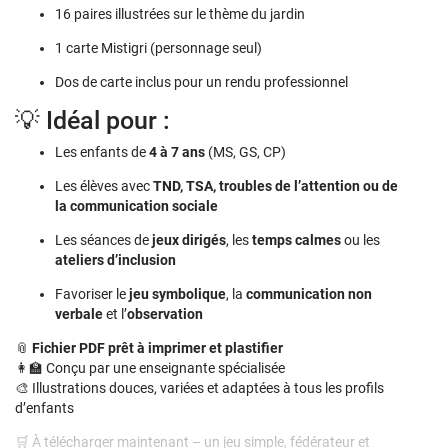
16 paires illustrées sur le thème du jardin
1 carte Mistigri (personnage seul)
Dos de carte inclus pour un rendu professionnel
💡 Idéal pour :
Les enfants de
4 à 7 ans
(MS, GS, CP)
Les élèves avec
TND, TSA, troubles de l’attention ou de
la communication sociale
Les séances de
jeux dirigés
, les
temps calmes
ou les
ateliers d’inclusion
Favoriser le
jeu symbolique
, la
communication non
verbale
et l’
observation
📎
Fichier PDF prêt à imprimer et plastifier
👩‍🏫 Conçu par une enseignante spécialisée
🎨 Illustrations douces, variées et adaptées à tous les profils
d’enfants
🛒 À télécharger maintenant – un jeu simple, fédérateur et