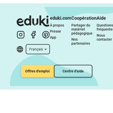
eduki.com
Coopération
Aide
À propos 
Partager du 
Questions 
matériel 
fréquente
Presse
pédagogique
Nous 
App
Nos 
contacter
partenaires
Français
Offres d'emploi
Centre d'aide