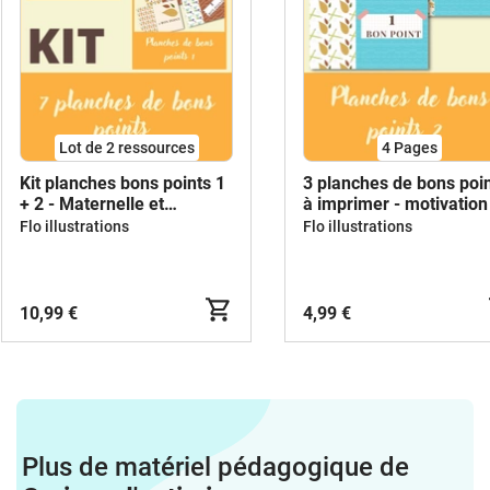
Lot de 2 ressources
4
Pages
Kit planches bons points 1
3 planches de bons poi
+ 2 - Maternelle et
à imprimer - motivation
primaire
tous niveaux
Flo illustrations
Flo illustrations
10,99 €
4,99 €
Plus de matériel pédagogique de