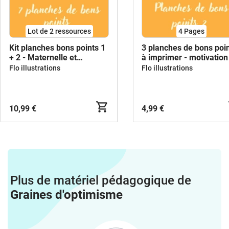
Lot de 2 ressources
4
Pages
Kit planches bons points 1
3 planches de bons poi
+ 2 - Maternelle et
à imprimer - motivation
primaire
tous niveaux
Flo illustrations
Flo illustrations
10,99 €
4,99 €
Plus de matériel pédagogique de
Graines d'optimisme