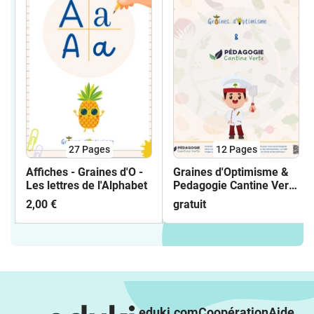
27
Pages
12
Pages
Affiches - Graines d'O -
Graines d'Optimisme &
Les lettres de l'Alphabet
Pedagogie Cantine Verte
- Objectif Assiette Verte
2,00 €
gratuit
eduki.com
Coopération
Aide