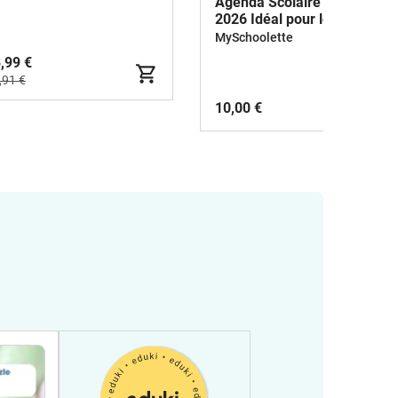
Agenda Scolaire 2025
2026 Idéal pour les
Enfants Dys
MySchoolette
,99 €
,91 €
10,00 €