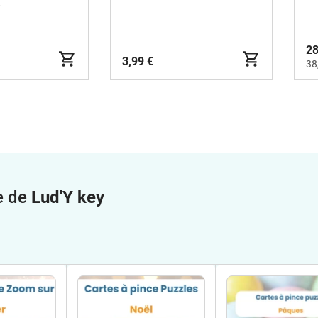
AINBOW
e
28
3,99 €
38
e de
Lud'Y key