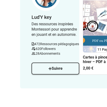
Lud'Y key
Des ressources inspirées
Montessori pour apprendre
en jouant et en autonomie.
472
Ressources pédagogiques
620
Followers
11
Pa
28
Abonnements
Cartes à pinc
hiver – PDF à
2,00 €
Suivre