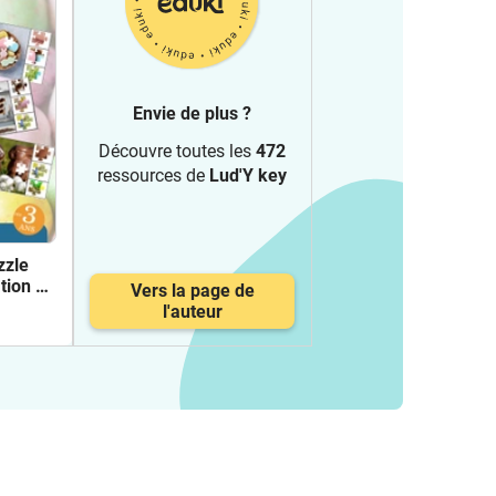
Envie de plus ?
Découvre toutes les
472
ressources de
Lud'Y key
zzle
ion et
Vers la page de
l'auteur
S GS