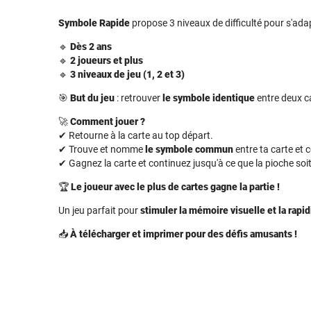
Symbole Rapide
propose 3 niveaux de difficulté pour s'adap
🔹
Dès 2 ans
🔹
2 joueurs et plus
🔹
3 niveaux de jeu (1, 2 et 3)
🎯
But du jeu
: retrouver
le symbole identique
entre deux ca
🚀
Comment jouer ?
✔ Retourne à la carte au top départ.
✔ Trouve et nomme
le symbole commun
entre ta carte et c
✔ Gagnez la carte et continuez jusqu'à ce que la pioche soit
🏆
Le joueur avec le plus de cartes gagne la partie !
Un jeu parfait pour
stimuler la mémoire visuelle et la rapid
📥
À télécharger et imprimer pour des défis amusants !