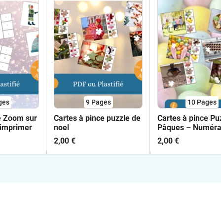
ges
9
Pages
10
Pages
e Zoom sur
Cartes à pince puzzle de
Cartes à pince Pu
 imprimer
noel
Pâques – Numérat
motricité fine –
2,00 €
2,00 €
Maternelle PS M