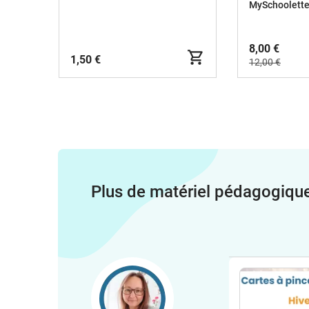
Version R
MySchoolett
8,00 €
1,50 €
12,00 €
Plus de matériel pédagogiqu