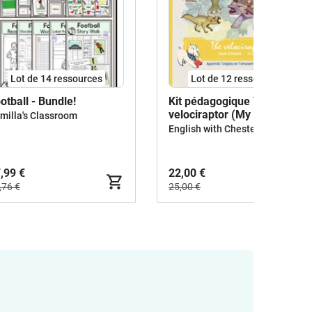
Lot de 14 ressources
Lot de 12 ressources
otball - Bundle!
Kit pédagogique The
velociraptor (My First
milla's Classroom
Stories, level 1)
English with Chester
,99 €
22,00 €
,76 €
25,00 €