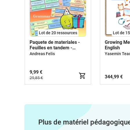
Lot de 20 ressources
Lot de 1
Paquete de materiales -
Growing Me
Feuilles en tandem -
English
Anglais
Andreas Felis
Yasemin Tea
9,99 €
344,99 €
29,85 €
Plus de matériel pédagogiqu