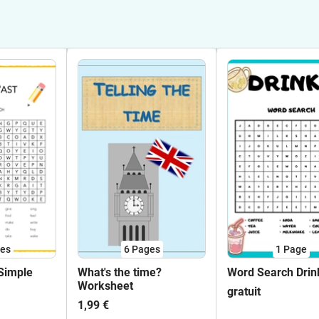
es
6
Pages
1
Page
Simple
What's the time?
Word Search Drin
Worksheet
gratuit
1,99 €