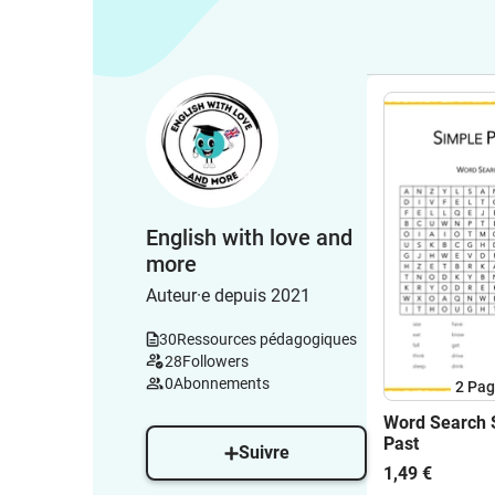
English with love and
more
Auteur·e depuis 2021
30
Ressources pédagogiques
28
Followers
0
Abonnements
2
Pag
Word Search 
Past
Suivre
1,49 €