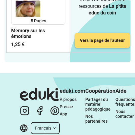
ressources de
La p'tite
éduc du coin
5
Pages
Memory sur les
émotions
Vers la page de l'auteur
1,25 €
eduki.com
Coopération
Aide
À propos 
Partager du 
Questions 
matériel 
fréquente
Presse
pédagogique
Nous 
App
Nos 
contacter
partenaires
Français