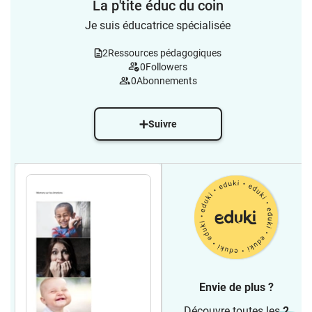
La p'tite éduc du coin
Je suis éducatrice spécialisée
2
Ressources pédagogiques
0
Followers
0
Abonnements
Suivre
Envie de plus ?
Découvre toutes les
2