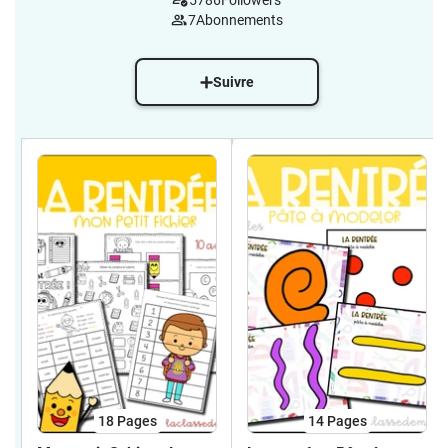
5786
Followers
7
Abonnements
Suivre
18
Pages
14
Pages