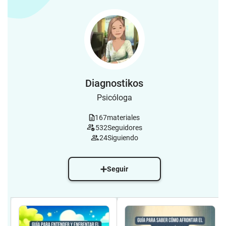
Diagnostikos
Psicóloga
167
materiales
532
Seguidores
24
Siguiendo
Seguir