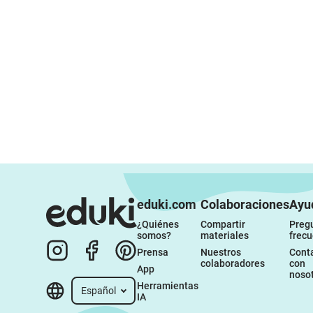
eduki.com
Colaboraciones
Ayu
¿Quiénes 
Compartir 
Pregu
somos?
materiales
frec
Prensa
Nuestros 
Conta
colaboradores
con 
App
noso
Herramientas 
Español
IA