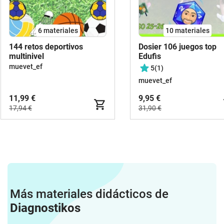
6 materiales
10 materiales
144 retos deportivos
Dosier 106 juegos top
multinivel
Edufis
muevet_ef
5
(1)
muevet_ef
11,99 €
9,95 €
17,94 €
31,90 €
Más materiales didácticos de
Diagnostikos