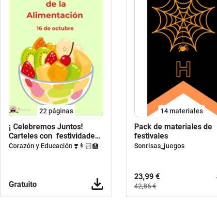
22
páginas
14 materiales
¡ Celebremos Juntos!
Pack de materiales de
Carteles con festividades
festivales
escolares
Corazón y Educación ❣️👩🏻‍🏫
Sonrisas_juegos
23,99 €
Gratuito
42,86 €