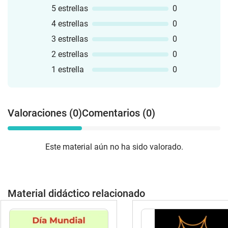
y utilízalas:Pegándolas alrededor del
5 estrellas
0
salón para que los estudiantes vayan de
4 estrellas
0
una a otra.En tus centros de
aprendizaje.Leyendo una pregunta cada
3 estrellas
0
día al inicio de claseTiquete de salida
2 estrellas
0
finalizando la claseEl archivo se
encuentra en PowerPoint para que
1 estrella
0
puedas modificarlo de acuerdo a tus
necesidades.
Valoraciones (0)
Comentarios (0)
Este material aún no ha sido valorado.
Material didáctico relacionado