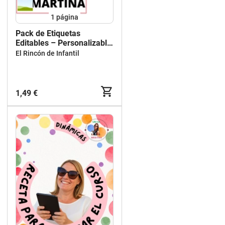
1
página
Pack de Etiquetas
Editables – Personalizable
en Canva
El Rincón de Infantil
1,49 €