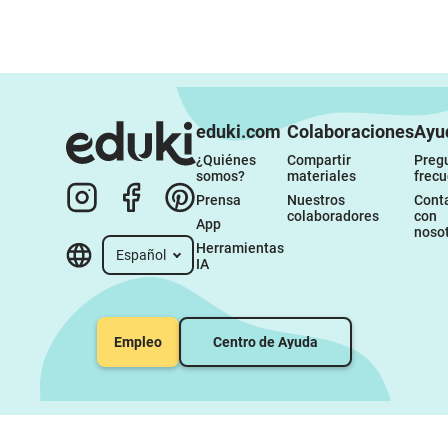
eduki.com
Colaboraciones
Ayu
¿Quiénes 
Compartir 
Pregu
somos?
materiales
frec
Prensa
Nuestros 
Conta
colaboradores
con 
App
noso
Herramientas 
Español
IA
Empleo
Centro de Ayuda