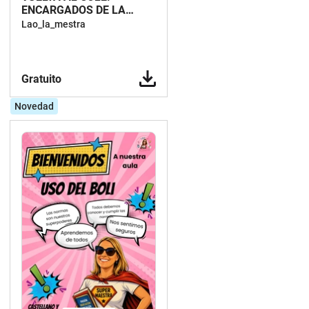
ENCARGADOS DE LA
CLASE (CASTELLANO Y
Lao_la_mestra
CATALÁN)
Gratuito
Novedad