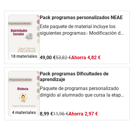
Pack programas personalizados NEAE
Este paquete de material incluye los
siguientes programas:- Modificación de
conducta (etapas Educación Infantil y
Primaria).- Habilidades Sociales (etapas
de Educación Infantil y Primaria)-
18 materiales
49,00 €
53,82 €
Ahorra 4,82 €
Funciones Ejecutivas (etapas de
Educación Infantil y Primaria)-
Motricidad fina (etapas de Educación
Pack programas Dificultades de
Infantil y Primaria).- Desarrollo de la
aprendizaje
competencia matemática (etapas de
Paquete de programas personalizado
Educación Infantil y Primaria).-
dirigido al alumnado que cursa la etapa
Motricidad gruesa.-Iniciación a la
de Educación Primaria y presenta
lectoescritura.-Dislexia-Disgrafia-
necesidades derivadas de:-Dislexia-
Disortografia- Discalculia- Alumnado
4 materiales
8,99 €
11,96 €
Ahorra 2,97 €
Disgrafía-Disortografía-Discalculia
TDAH-Retraso madurativo