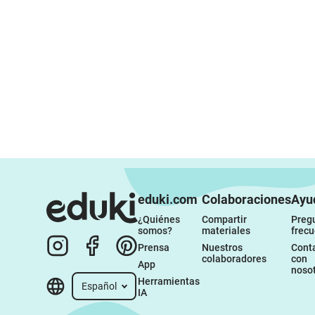
eduki.com
Colaboraciones
Ayu
¿Quiénes 
Compartir 
Pregu
somos?
materiales
frec
Prensa
Nuestros 
Conta
colaboradores
con 
App
noso
Herramientas 
Español
IA