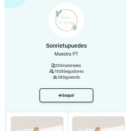
Sonrietupuedes
Maestra PT
200
materiales
7838
Seguidores
58
Siguiendo
Seguir