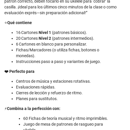
patrón correcto, deben tocarlo en su ukelele para ‘cobrar’ la
casilla. ¡Ideal para los últimos cinco minutos de la clase o como
evaluación exprés—sin preparación adicional!”
⭐
Qué contiene
16 Cartones
Nivel 1
(patrones básicos).
20 Cartones
Nivel 2
(patrones intermedios).
6 Cartones en blanco para personalizar.
Fichas/Marcadores (o utiliza fichas, botones o
monedas).
Instrucciones paso a paso y variantes de juego.
❤️ Perfecto para
Centros de música y estaciones rotativas.
Evaluaciones rápidas.
Cierres de lección y refuerzo de ritmo.
Planes para sustitutos.
⚡
Combina a la perfección con:
60 Fichas de teoría musical y ritmo imprimibles.
Juego de mesa de patrones de rasgueo para