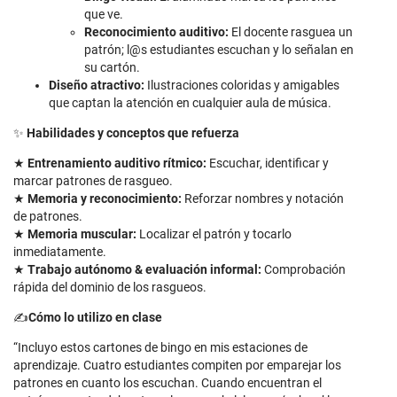
que ve.
Reconocimiento auditivo:
El docente rasguea un
patrón; l@s estudiantes escuchan y lo señalan en
su cartón.
Diseño atractivo:
Ilustraciones coloridas y amigables
que captan la atención en cualquier aula de música.
✨
Habilidades y conceptos que refuerza
★
Entrenamiento auditivo rítmico:
Escuchar, identificar y
marcar patrones de rasgueo.
★
Memoria y reconocimiento:
Reforzar nombres y notación
de patrones.
★
Memoria muscular:
Localizar el patrón y tocarlo
inmediatamente.
★
Trabajo autónomo & evaluación informal:
Comprobación
rápida del dominio de los rasgueos.
✍️
Cómo lo utilizo en clase
“Incluyo estos cartones de bingo en mis estaciones de
aprendizaje. Cuatro estudiantes compiten por emparejar los
patrones en cuanto los escuchan. Cuando encuentran el