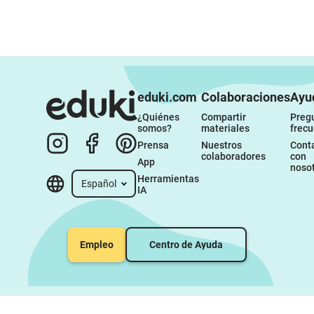
eduki.com
Colaboraciones
Ayu
¿Quiénes 
Compartir 
Pregu
somos?
materiales
frec
Prensa
Nuestros 
Conta
colaboradores
con 
App
noso
Herramientas 
Español
IA
Empleo
Centro de Ayuda