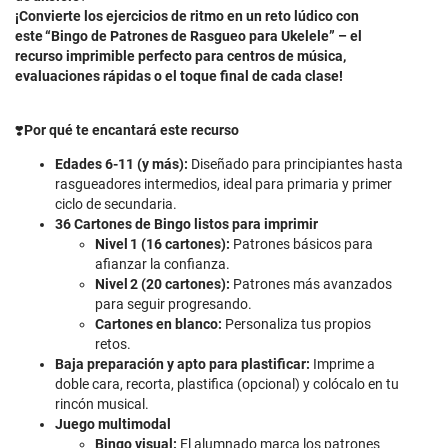
¡Convierte los ejercicios de ritmo en un reto lúdico con
este “Bingo de Patrones de Rasgueo para Ukelele” – el
recurso imprimible perfecto para centros de música,
evaluaciones rápidas o el toque final de cada clase!
❣️
Por qué te encantará este recurso
Edades 6‑11 (y más):
Diseñado para principiantes hasta
rasgueadores intermedios, ideal para primaria y primer
ciclo de secundaria.
36 Cartones de Bingo listos para imprimir
Nivel 1 (16 cartones):
Patrones básicos para
afianzar la confianza.
Nivel 2 (20 cartones):
Patrones más avanzados
para seguir progresando.
Cartones en blanco:
Personaliza tus propios
retos.
Baja preparación y apto para plastificar:
Imprime a
doble cara, recorta, plastifica (opcional) y colócalo en tu
rincón musical.
Juego multimodal
Bingo visual:
El alumnado marca los patrones