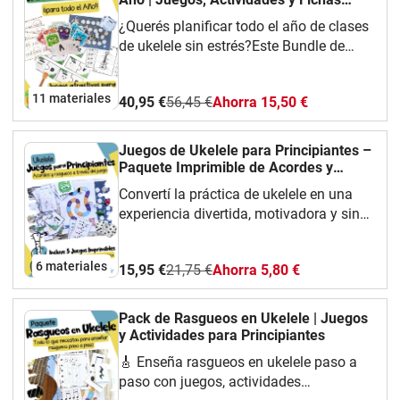
Imprimible
¿Querés planificar todo el año de clases
de ukelele sin estrés?Este Bundle de
Ukelele para Todo el Año reúne 11 de
mis mejores recursos para que puedas
11 materiales
40,95 €
56,45 €
Ahorra 15,50 €
enseñar acordes, rasgueos, ritmo y teoría
musical con juegos y actividades
interactivas.Si buscás materiales listos
Juegos de Ukelele para Principiantes –
para usar, motivadores y pensados
Paquete Imprimible de Acordes y
pedagógicamente, este pack es para
Rasgueos
Convertí la práctica de ukelele en una
vos.✨ Incluye recursos para todos los
experiencia divertida, motivadora y sin
niveles: desde las primeras clases hasta
estrés.Planificar actividades atractivas
alumnos que ya tocan con fluidez. Vas a
para alumnos principiantes de ukelele
encontrar:Juegos de memoria, tableros,
6 materiales
15,95 €
21,75 €
Ahorra 5,80 €
puede ser agotador.Este Paquete de
bingos y puzzles de acordes y
Juegos de Ukelele para Principiantes te
rasgueosTarjetas interactivas con audio
ofrece una colección de juegos listos
Pack de Rasgueos en Ukelele | Juegos
para practicar patrones rítmicosFichas
para usar, diseñados para
y Actividades para Principiantes
de teoría musical y escritura rítmica ✏️✅
reforzar acordes y patrones de rasgueo a
Materiales en formato imprimible y
🎸 Enseña rasgueos en ukelele paso a
través del juego, sin necesidad de hojas
virtual, ideales para clases presenciales,
paso con juegos, actividades
repetitivas.Ideal para docentes que
virtuales o híbridas.Vas a