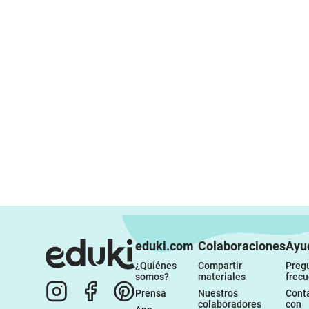
eduki.com
Colaboraciones
Ayu
¿Quiénes 
Compartir 
Pregu
somos?
materiales
frec
Prensa
Nuestros 
Conta
colaboradores
con 