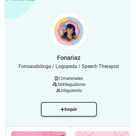
Fonariaz
Fonoaudióloga / Logopeda / Speech Therapist
12
materiales
568
Seguidores
0
Siguiendo
Seguir