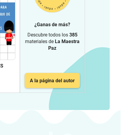
¿Ganas de más?
Descubre todos los
385
materiales de
La Maestra
Paz
ES
u
A la página del autor
rlo