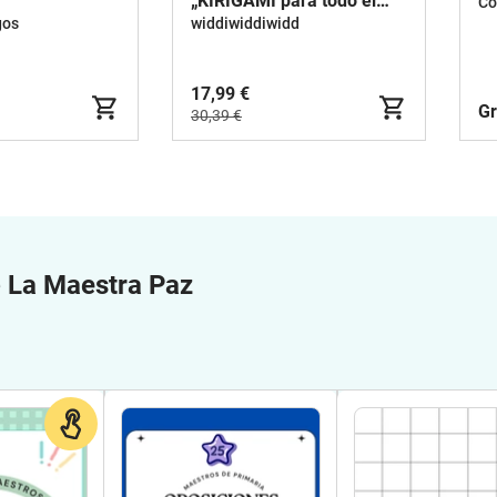
„KIRIGAMI para todo el
Co
año“ - de plegar para
gos
widdiwiddiwidd
ventanas & cartas
17,99 €
Gr
30,39 €
e
La Maestra Paz