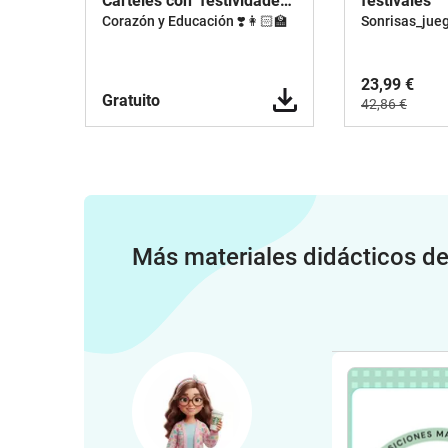
Carteles con festividades
festivales
escolares
Corazón y Educación ❣️👩🏻‍🏫
Sonrisas_jue
23,99 €
Gratuito
42,86 €
Más materiales didácticos d