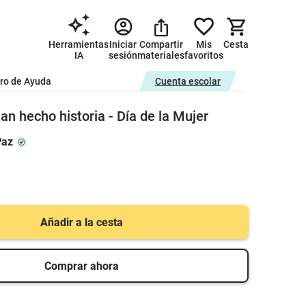
Herramientas
Iniciar
Compartir
Mis
Cesta
IA
sesión
materiales
favoritos
ro de Ayuda
Cuenta escolar
n hecho historia - Día de la Mujer
Paz
Añadir a la cesta
Comprar ahora