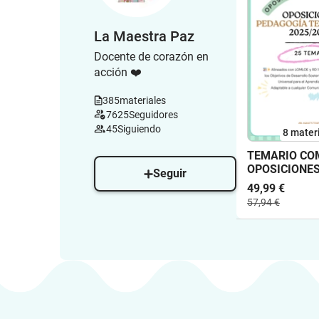
La Maestra Paz
Docente de corazón en
acción ❤️
385
materiales
7625
Seguidores
45
Siguiendo
8 mater
TEMARIO CO
OPOSICIONE
Seguir
PEDAGOGÍA
49,99 €
TERAPÉUTICA
57,94 €
TEMAS LOMLO