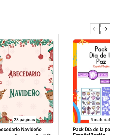
28
páginas
5 materiales
ecedario Navideño
Pack Día de la paz