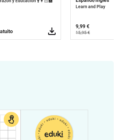
Español/Inglés
razón y Educación ❣️👩🏻‍🏫
Learn and Play
9,99 €
atuito
15,95 €