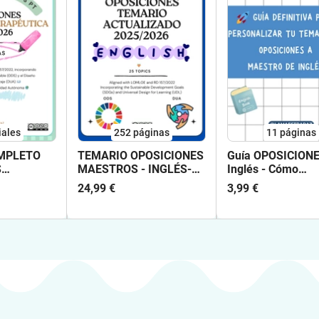
iales
252
páginas
11
páginas
MPLETO
TEMARIO OPOSICIONES
Guía OPOSICION
S
MAESTROS - INGLÉS-
Inglés - Cómo
LOMLOE
PERSONALIZAR t
24,99 €
3,99 €
 - 25
temario para hace
E - 2026
ÚNICO