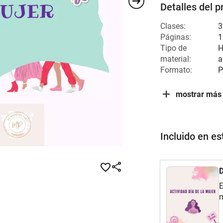
Detalles del p
Clases:
3
Páginas:
1
Tipo de
H
material:
a
Formato:
P
mostrar más
Incluido en e
D
E
m