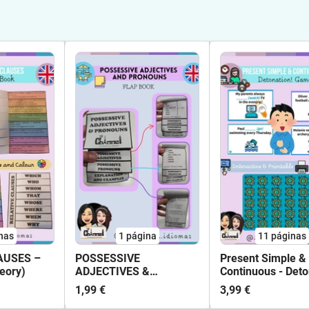
nas
1
página
11
páginas
AUSES –
POSSESSIVE
Present Simple &
eory)
ADJECTIVES &
Continuous - Deto
PRONOUNS – Flap Book
Game
1,99 €
3,99 €