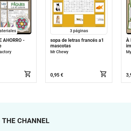
ateriales
3
páginas
E AHORRO -
sopa de letras francés a1
À
e
mascotas
im
actory
Mr Chewy
My
0,95 €
3,
e
THE CHANNEL