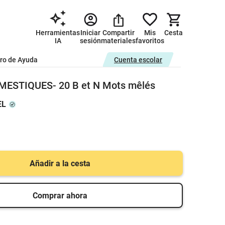
Herramientas
Iniciar
Compartir
Mis
Cesta
IA
sesión
materiales
favoritos
ro de Ayuda
Cuenta escolar
ESTIQUES- 20 B et N Mots mêlés
EL
Añadir a la cesta
Comprar ahora