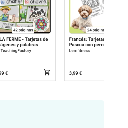
42
páginas
24
páginas
 LA FERME - Tarjetas de
Francés: Tarjetas de
ágenes y palabras
Pascua con perro de
terapia para colorear
TeachingFactory
Lernfitness
99 €
3,99 €