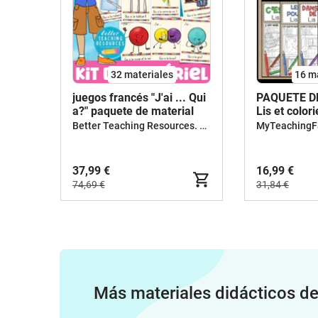
32 materiales
16 m
juegos francés "J'ai ... Qui
PAQUETE D
a?" paquete de material
Lis et colori
Better Teaching Resources. Longer coffee breaks.
MyTeachingF
37,99 €
16,99 €
74,69 €
31,84 €
Más materiales didácticos d