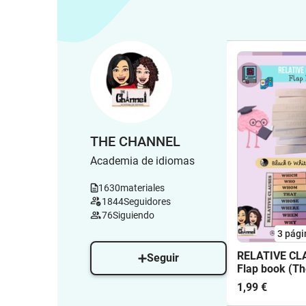
THE CHANNEL
Academia de idiomas
1630
materiales
1844
Seguidores
76
Siguiendo
3
pági
RELATIVE CL
Seguir
Flap book (Th
1,99 €