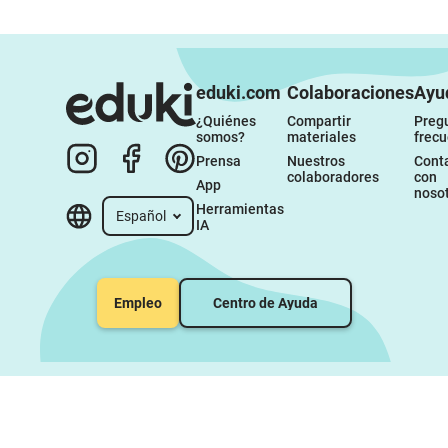
eduki.com
Colaboraciones
Ayu
¿Quiénes 
Compartir 
Pregu
somos?
materiales
frec
Prensa
Nuestros 
Conta
colaboradores
con 
App
noso
Herramientas 
Español
IA
Empleo
Centro de Ayuda