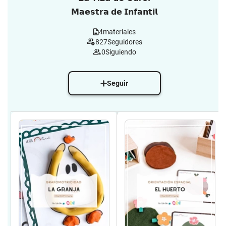
𝗠𝗮𝗲𝘀𝘁𝗿𝗮 𝗱𝗲 𝗜𝗻𝗳𝗮𝗻𝘁𝗶𝗹
4
materiales
827
Seguidores
0
Siguiendo
Seguir