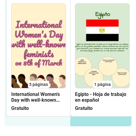
5
páginas
1
página
International Women's
Egipto - Hoja de trabajo
Day with well-known
en español
feminists on 8th of
Gratuito
Gratuito
March