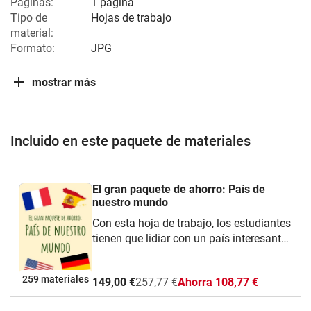
Páginas:
1 página
Tipo de
Hojas de trabajo
material:
Formato:
JPG
mostrar más
Incluido en este paquete de materiales
El gran paquete de ahorro: País de
nuestro mundo
Con esta hoja de trabajo, los estudiantes
tienen que lidiar con un país interesante
en el mundo. Aprenden mucho sobre la
región respectiva y pueden hacer su
259 materiales
149,00 €
257,77 €
Ahorra 108,77 €
propia investigación al mismo tiempo.
¡Diviértete enseñando!