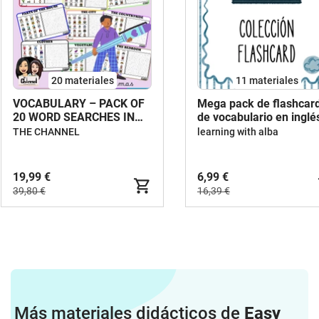
20 materiales
11 materiales
VOCABULARY – PACK OF
Mega pack de flashcar
20 WORD SEARCHES IN
de vocabulario en inglé
ENGLISH
THE CHANNEL
learning with alba
19,99 €
6,99 €
39,80 €
16,39 €
Más materiales didácticos de
Easy