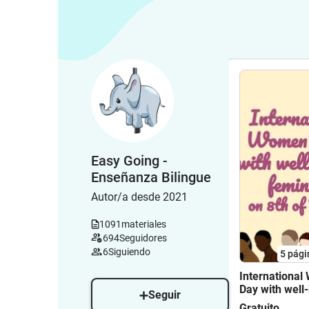
Easy Going -
Enseñanza Bilingue
Autor/a desde 2021
1091
materiales
694
Seguidores
6
Siguiendo
5
pági
International
Day with wel
Seguir
feminists on 8
Gratuito