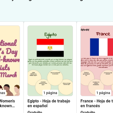
nas
1
página
1
página
 Women's
Egipto - Hoja de trabajo
France - Hoja de 
l-known
en español
en francés
th of
Gratuito
Gratuito