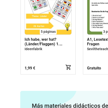
5
páginas
3
p
Ich habe, wer hat?
A1, Lesetex
(Länder/Flaggen) 1.
Fragen
Klasse Deutsch, DaZ/DaF -
Ideenfabrik
Seviltheteac
Wortschatz Förderung,
Hörverstehen,
Leseverstehen -
Gruppenspiel
1,99 €
Gratuito
Más materiales didácticos d