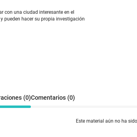
p
r
ar con una ciudad interesante en el
ciuda
y pueden hacer su propia investigación
d
p
d
ciud
i
p
p
s
M
raciones (0)
Comentarios (0)
Este material aún no ha sido