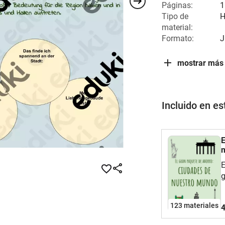
Páginas:
1
Tipo de
H
material:
Formato:
J
mostrar más
Incluido en e
E
E
g
d
e
123 materiales
4
i
f