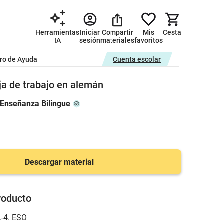
Herramientas
Iniciar
Compartir
Mis
Cesta
IA
sesión
materiales
favoritos
ro de Ayuda
Cuenta escolar
ja de trabajo en alemán
 Enseñanza Bilingue
Descargar material
roducto
.-4. ESO