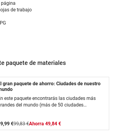
 página
ojas de trabajo
PG
ste paquete de materiales
l gran paquete de ahorro: Ciudades de nuestro
mundo
n este paquete encontrarás las ciudades más
randes del mundo (más de 50 ciudades
iferentes en total), que son relevantes para
studiantes de todas las edades. ¡El paquete
9,99 €
99,83 €
Ahorra 49,84 €
ncluye los idiomas alemán, inglés, español y
rancés! Los alumnos conocen las ciudades con