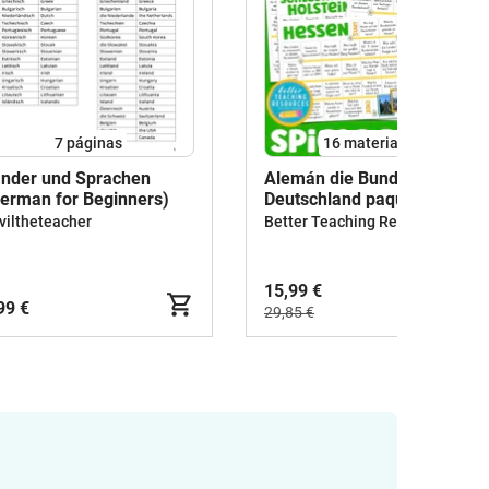
7
páginas
16 materiales
nder und Sprachen
Alemán die Bundesländer
erman for Beginners)
Deutschland paquete de
juegos de conversación
Better Teaching Resources. Longer coffee breaks.
viltheteacher
15,99 €
99 €
29,85 €