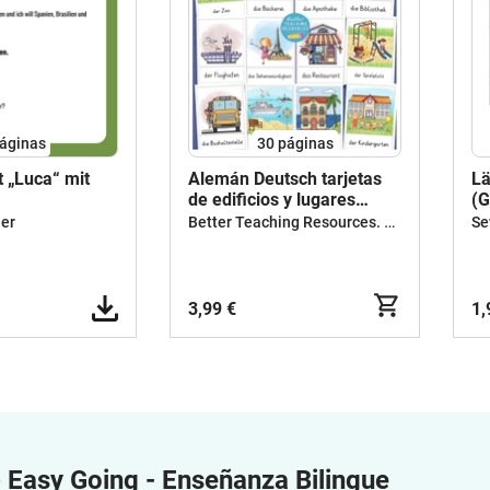
áginas
30
páginas
t „Luca“ mit
Alemán Deutsch tarjetas
Lä
de edificios y lugares
(G
vocabulario en alemán
Better Teaching Resources. Longer coffee breaks.
her
Se
3,99 €
1,
e
Easy Going - Enseñanza Bilingue