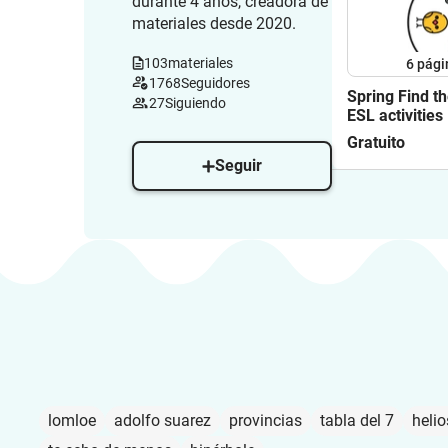
durante 4 años, creadora de
materiales desde 2020.
103
materiales
6
pági
1768
Seguidores
Spring Find th
27
Siguiendo
ESL activities
Gratuito
Seguir
lomloe
adolfo suarez
provincias
tabla del 7
helio