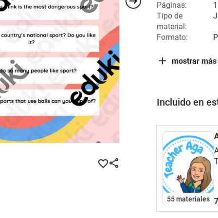
Páginas:
1
Tipo de
J
material:
Formato:
P
mostrar más
Incluido en e
A
A
T
55 materiales
7