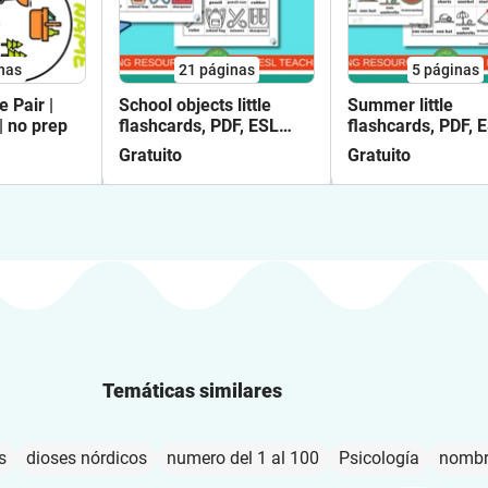
nas
21
páginas
5
páginas
e Pair |
School objects little
Summer little
 | no prep
flashcards, PDF, ESL
flashcards, PDF, 
game ideas, free | Back
game ideas, free 
Gratuito
Gratuito
to school
Temáticas similares
s
dioses nórdicos
numero del 1 al 100
Psicología
nombr