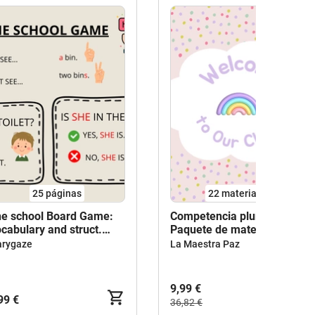
25
páginas
22 materiales
e school Board Game:
Competencia plurilingüe -
cabulary and struct.
Paquete de materiales
n/can't see
rygaze
La Maestra Paz
9,99 €
99 €
36,82 €