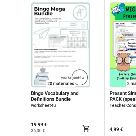
20 materiales
2 ma
Bingo Vocabulary and
Present Si
Definitions Bundle
PACK (speak
reading) 4º,
worksheet4u
Teacher Cons
19,99 €
4,99 €
36,30 €