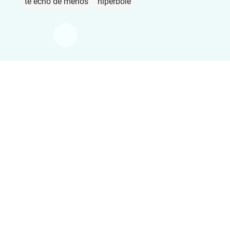
te echo de menos
hipérbole