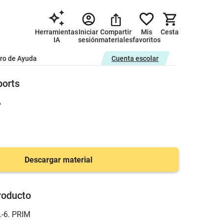
Herramientas
Iniciar
Compartir
Mis
Cesta
IA
sesión
materiales
favoritos
ro de Ayuda
Cuenta escolar
ports
A
Descargar material
roducto
.-6. PRIM