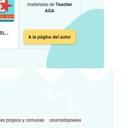
materiales de
Teacher
AGA
ESL
A la página del autor
K-2
es propios y comunes
onomatopoeias