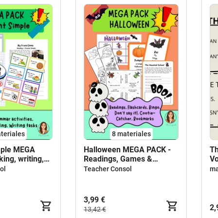
teriales
8 materiales
mple MEGA
Halloween MEGA PACK -
Th
ing, writing,
Readings, Games &
Vo
 5º, 6º Primaria
Activities (Primary)
ca
ol
Teacher Consol
ma
3,99 €
2,
13,42 €