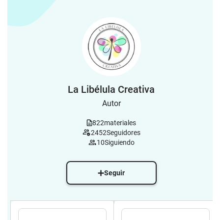
La Libélula Creativa
Autor
822
materiales
2452
Seguidores
10
Siguiendo
Seguir