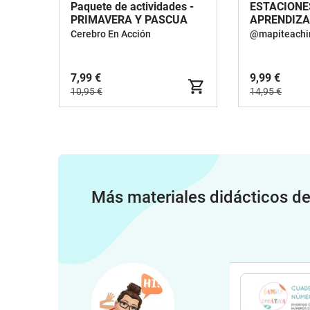
Paquete de actividades -
ESTACIONE
PRIMAVERA Y PASCUA
APRENDIZA
PRIMAVER
Cerebro En Acción
@mapiteachi
7,99 €
9,99 €
10,95 €
14,95 €
Más materiales didácticos d