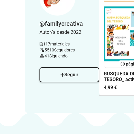
@familycreativa
Autor/a desde 2022
117
materiales
5510
Seguidores
41
Siguiendo
39
pág
BUSQUEDA D
Seguir
TESORO_ acti
jugar en casa
4,99 €