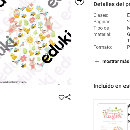
Detalles del p
Clases:
E
Páginas:
2
Tipo de
M
material:
G
T
Formato:
P
mostrar más
Incluido en e
E
r
u