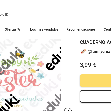
Ofertas %
Los más vendidos
Recomendaciones
Cent
CUADERNO A
@familycreat
3,99 €