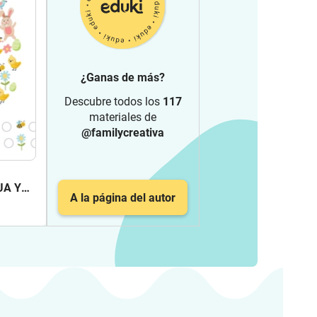
¿Ganas de más?
Descubre todos los
117
materiales de
@familycreativa
UA Y
A la página del autor