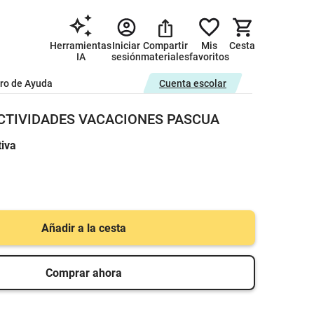
Herramientas
Iniciar
Compartir
Mis
Cesta
IA
sesión
materiales
favoritos
ro de Ayuda
Cuenta escolar
CTIVIDADES VACACIONES PASCUA
iva
Añadir a la cesta
Comprar ahora