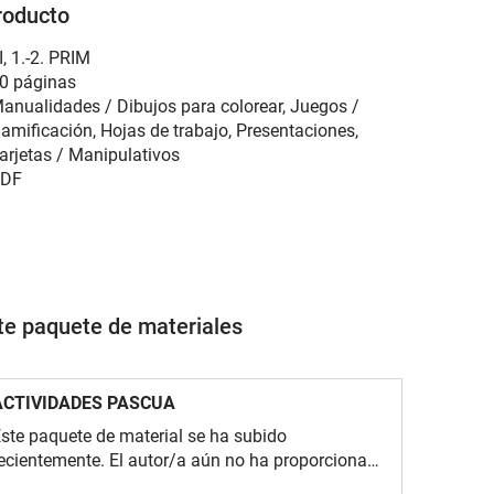
roducto
I
,
1.-2. PRIM
0 páginas
anualidades / Dibujos para colorear, Juegos /
amificación, Hojas de trabajo, Presentaciones,
arjetas / Manipulativos
DF
ste paquete de materiales
ACTIVIDADES PASCUA
ste paquete de material se ha subido
ecientemente. El autor/a aún no ha proporcionado
na descripción.