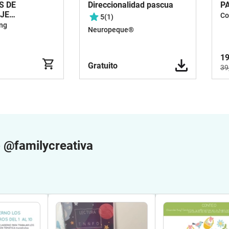
S DE
Direccionalidad pascua
PA
JE
Co
5
(1)
A
ng
Neuropeque®
19
Gratuito
39
e
@familycreativa