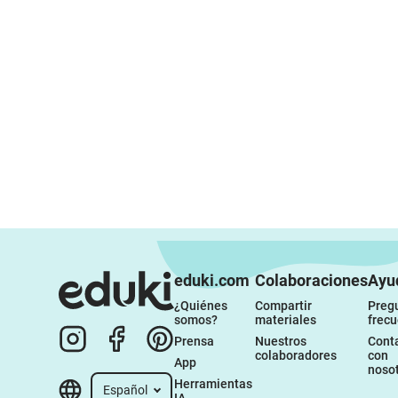
eduki.com
Colaboraciones
Ayu
¿Quiénes 
Compartir 
Pregu
somos?
materiales
frec
Prensa
Nuestros 
Conta
colaboradores
con 
App
noso
Herramientas 
Español
IA