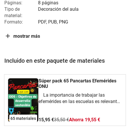
Páginas:
8 páginas
Tipo de
Decoración del aula
material:
Formato:
PDF, PUB, PNG
mostrar más
Incluido en este paquete de materiales
Súper pack 65 Pancartas Efemérides
ONU
La importancia de trabajar las
efemérides en las escuelas es relevante
para la supervivencia humana. Acá
tienen un pack de mas de 65 pancartas
65 materiales
15,95 €
35,50 €
Ahorra 19,55 €
para decorar el salón de clases y así dar
visibilidad a los temas de opinión y de