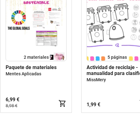
2 materiales
5
páginas
Paquete de materiales
Actividad de reciclaje -
manualidad para clasifi
Mentes Aplicadas
elementos
MissMery
6,99 €
1,99 €
8,98 €