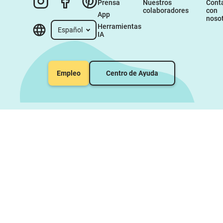
Prensa
Nuestros 
Conta
colaboradores
con 
App
noso
Herramientas 
Español
IA
Empleo
Centro de Ayuda