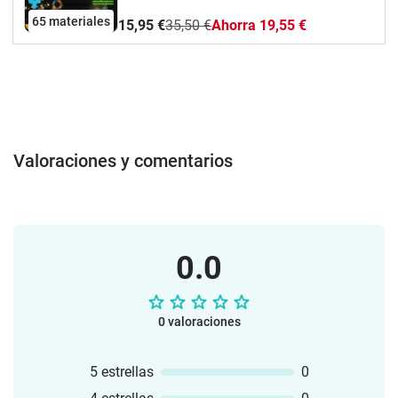
tienen un pack de mas de 65 pancartas
65 materiales
15,95 €
35,50 €
Ahorra 19,55 €
para decorar el salón de clases y así dar
visibilidad a los temas de opinión y de
interés Global.
Valoraciones y comentarios
0.0
0 valoraciones
5 estrellas
0