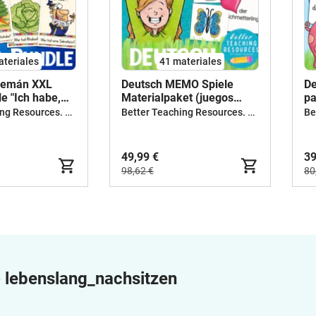
ateriales
41 materiales
Alemán XXL
Deutsch MEMO Spiele
De
e "Ich habe,
Materialpaket (juegos
pa
Alemán)
Better Teaching Resources. Longer coffee breaks.
Better Teaching Resources. Longer coffee breaks.
49,99 €
39
98,62 €
80
e
lebenslang_nachsitzen