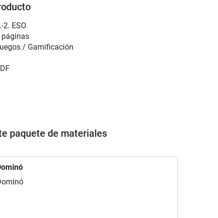
roducto
.-2. ESO
 páginas
uegos / Gamificación
DF
ste paquete de materiales
Dominó
Dominó