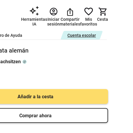
Herramientas
Iniciar
Compartir
Mis
Cesta
IA
sesión
materiales
favoritos
ro de Ayuda
Cuenta escolar
rata alemán
achsitzen
Añadir a la cesta
Comprar ahora