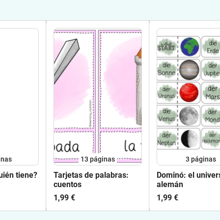
inas
13
páginas
3
páginas
ién tiene?
Tarjetas de palabras:
Dominó: el univer
cuentos
alemán
1,99 €
1,99 €