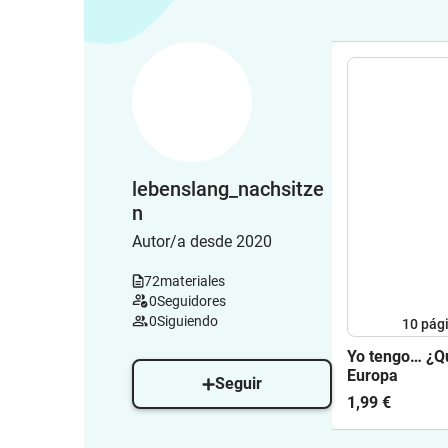
lebenslang_nachsitze
n
Autor/a desde 2020
72
materiales
0
Seguidores
0
Siguiendo
10
pág
Yo tengo… ¿Qu
Europa
Seguir
1,99 €