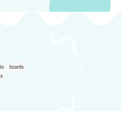
ío
lizards
as