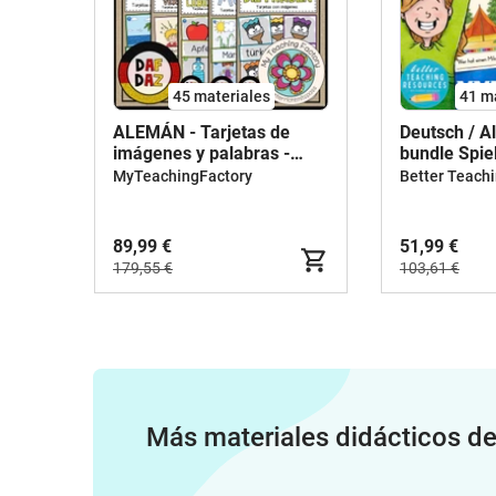
45 materiales
41 m
ALEMÁN - Tarjetas de
Deutsch / 
imágenes y palabras -
bundle Spiel
PAQUETE DE AHORRO
wer hat?"
MyTeachingFactory
89,99 €
51,99 €
179,55 €
103,61 €
Más materiales didácticos d