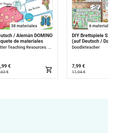
38 materiales
6 materiales
utsch / Alemán DOMINO
DIY Brettspiele Sammlung
quete de materiales
(auf Deutsch / DaF DaZ)
Better Teaching Resources. Longer coffee breaks.
Doodleteacher
,99 €
7,99 €
,63 €
11,94 €