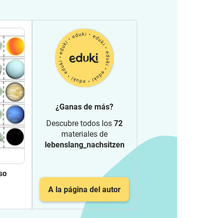
¿Ganas de más?
Descubre todos los
72
materiales de
lebenslang_nachsitzen
so
A la página del autor