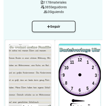
1178
materiales
385
Seguidores
0
Siguiendo
Seguir