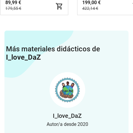
89,99 €
199,00 €
179,55 €
422,14 €
Más materiales didácticos de
I_love_DaZ
I_love_DaZ
Autor/a desde 2020