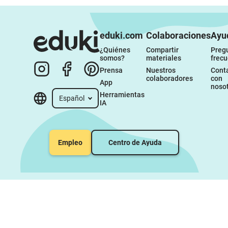
eduki.com
Colaboraciones
Ayu
¿Quiénes 
Compartir 
Pregu
somos?
materiales
frec
Prensa
Nuestros 
Conta
colaboradores
con 
App
noso
Herramientas 
Español
IA
Empleo
Centro de Ayuda