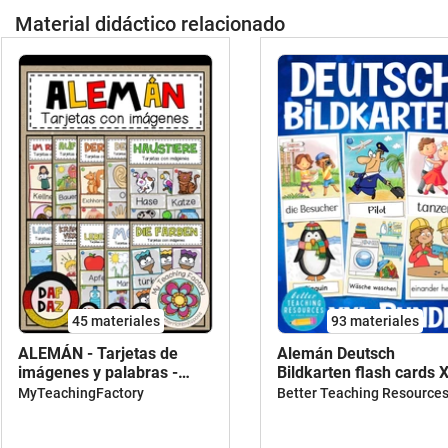
Material didáctico relacionado
45 materiales
93 materiales
ALEMÁN - Tarjetas de
Alemán Deutsch
imágenes y palabras -
Bildkarten flash cards 
PAQUETE DE AHORRO
bundle
MyTeachingFactory