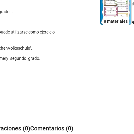
d
t
grado -.
p
8 materiales
9
p
m
uede utilizarse como ejercicio
s
p
ichenVolksschule".
t
c
primery segundo grado.
d
p
c
raciones (0)
Comentarios (0)