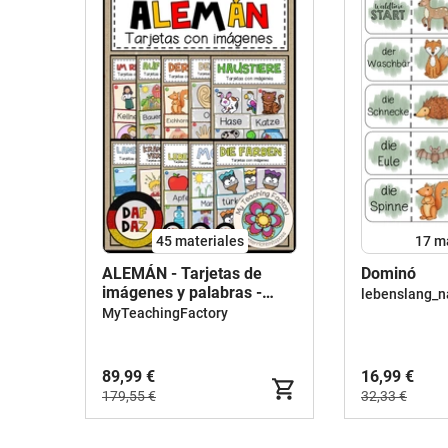
45 materiales
17 m
ALEMÁN - Tarjetas de
Dominó
imágenes y palabras -
lebenslang_n
PAQUETE DE AHORRO
MyTeachingFactory
89,99 €
16,99 €
179,55 €
32,33 €