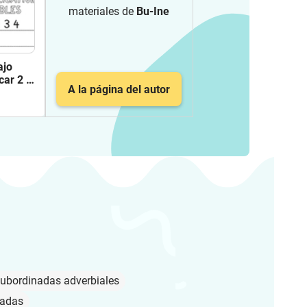
materiales de
Bu-Ine
ajo
car 2 5
A la página del autor
subordinadas adverbiales
nadas