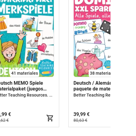
41 materiales
38 materiales
utsch MEMO Spiele
Deutsch / Alemán DOMINO
terialpaket (juegos
paquete de materiales
lemán)
Better Teaching Resources. Longer coffee breaks.
Better Teaching Resources. Longer coffee breaks.
,99 €
39,99 €
,62 €
80,63 €