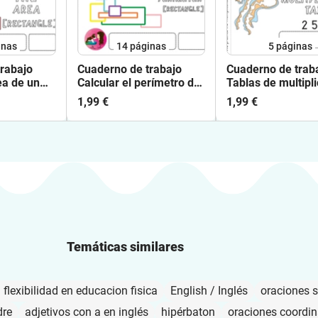
inas
14
páginas
5
páginas
rabajo
Cuaderno de trabajo
Cuaderno de trab
ea de un
Calcular el perímetro de
Tablas de multipli
un rectángulo
3 4
1,99 €
1,99 €
Temáticas similares
a flexibilidad en educacion fisica
English / Inglés
oraciones 
dre
adjetivos con a en inglés
hipérbaton
oraciones coordi