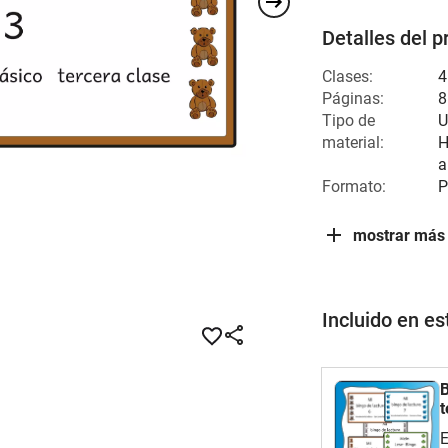
Detalles del p
Clases:
4
Páginas:
8
Tipo de
U
material:
H
a
Formato:
P
mostrar más
Incluido en e
B
t
E