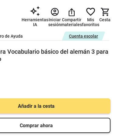
Herramientas
Iniciar
Compartir
Mis
Cesta
IA
sesión
materiales
favoritos
ro de Ayuda
Cuenta escolar
ura Vocabulario básico del alemán 3 para
o
Añadir a la cesta
Comprar ahora