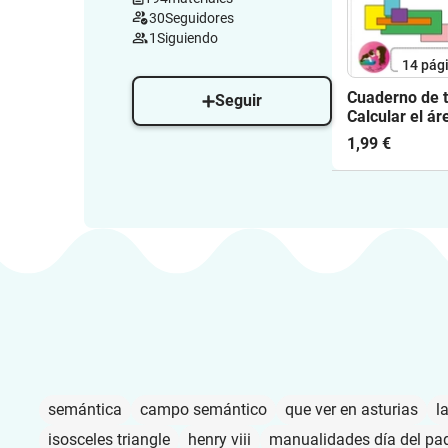
30
Seguidores
1
Siguiendo
14
pág
Cuaderno de t
Seguir
Calcular el ár
rectángulo
1,99 €
semántica
campo semántico
que ver en asturias
l
isosceles triangle
henry viii
manualidades día del pa