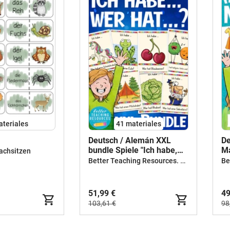
ateriales
41 materiales
Deutsch / Alemán XXL
De
bundle Spiele "Ich habe,
Ma
achsitzen
wer hat?"
A
Better Teaching Resources. Longer coffee breaks.
51,99 €
49
103,61 €
98