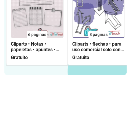
6
páginas
8
páginas
Cliparts • Notas •
Cliparts • flechas • para
papeletas • apuntes •
uso comercial solo con
láminas • uso comercial
fines educativos
Gratuito
Gratuito
limitado con fines
didácticos