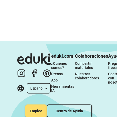
eduki.com
Colaboraciones
Ayu
¿Quiénes 
Compartir 
Pregu
somos?
materiales
frec
Prensa
Nuestros 
Conta
colaboradores
con 
App
noso
Herramientas 
Español
IA
Empleo
Centro de Ayuda