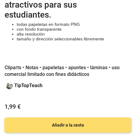
atractivos para sus
estudiantes.
todas papeletas en formato PNG
con fondo transparente
alta resolución
tamaño y dirección seleccionables libremente
#cliparts #materiales #didácticos #papeletas #apuntes #láminas #fichas
#fondos #acuarela #sarahpecorino #Katehadfield #colores #cliparts #patrones
#pecorino #hadfield #doodleteacher #cliparts #fichas #cartulinas #pizarra
Cliparts • Notas • papeletas • apuntes • láminas • uso
comercial limitado con fines didácticos
TipTopTeach
1,99 €
Añadir a la cesta