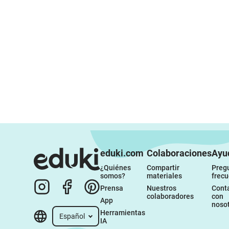
eduki.com
Colaboraciones
Ayu
¿Quiénes 
Compartir 
Pregu
somos?
materiales
frec
Prensa
Nuestros 
Conta
colaboradores
con 
App
noso
Herramientas 
Español
IA