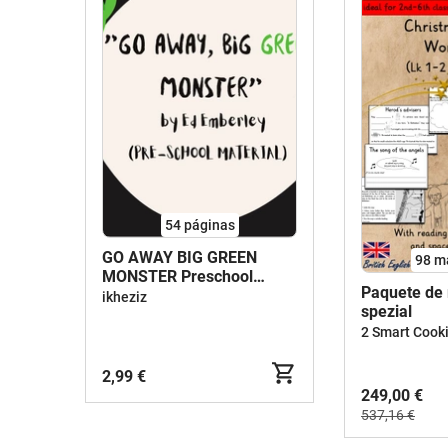
54
páginas
GO AWAY BIG GREEN
98 m
MONSTER Preschool
Paquete de 
Material
ikheziz
spezial
2 Smart Cook
2,99 €
249,00 €
537,16 €