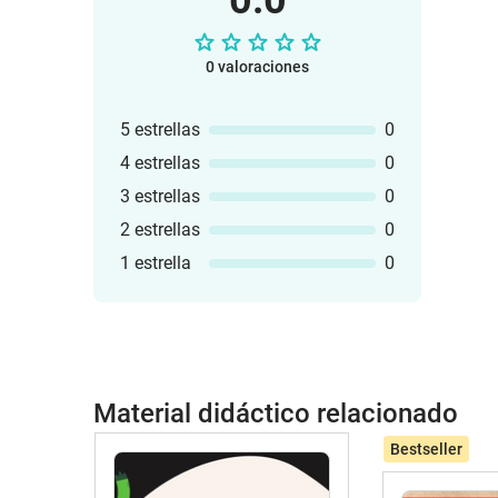
0.0
0 valoraciones
5 estrellas
0
4 estrellas
0
3 estrellas
0
2 estrellas
0
1 estrella
0
Material didáctico relacionado
Bestseller