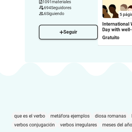
1091
materiales
694
Seguidores
6
Siguiendo
5
pági
International
Day with wel
Seguir
feminists on 8
Gratuito
March
que es el verbo
metáfora ejemplos
diosa romanas
verbos conjugación
verbos irregulares
meses del añ