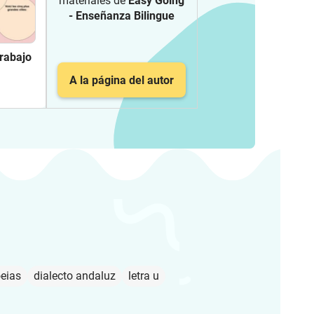
materiales de
Easy Going
- Enseñanza Bilingue
trabajo
A la página del autor
eias
dialecto andaluz
letra u