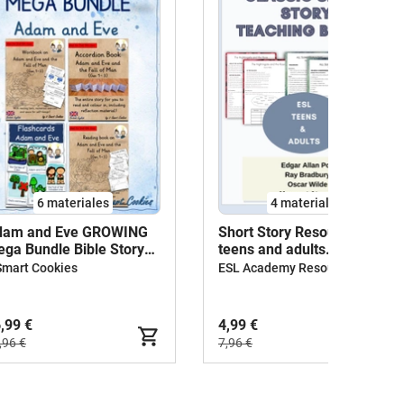
6 materiales
4 materiales
dam and Eve GROWING
Short Story Resources for
ga Bundle Bible Story
teens and adults.Poe-
d Testament Religion
Bradbury-Wilde-Atwood
Smart Cookies
ESL Academy Resources
rE) English / Inglés BrE
,99 €
4,99 €
,96 €
7,96 €