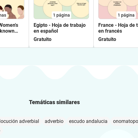
nas
1
página
1
página
 Women's
Egipto - Hoja de trabajo
France - Hoja de 
l-known
en español
en francés
th of
Gratuito
Gratuito
Temáticas similares
locución adverbial
adverbio
escudo andalucia
onomatopo
o