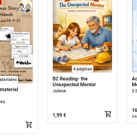
4
páginas
B2 Reading- the
A
ateriales
Unexpected Mentor
Me
material
Ol
Julene.
2 
(B
ies
16
1,99 €
24