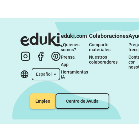
eduki.com
Colaboraciones
Ayu
¿Quiénes 
Compartir 
Pregu
somos?
materiales
frec
Prensa
Nuestros 
Conta
colaboradores
con 
App
noso
Herramientas 
Español
IA
Empleo
Centro de Ayuda