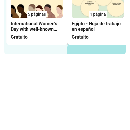
5
páginas
1
página
International Women's
Egipto - Hoja de trabajo
Day with well-known
en español
feminists on 8th of
Gratuito
Gratuito
March