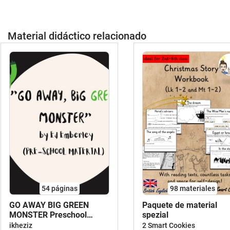
Material didáctico relacionado
54
páginas
98 materiales
GO AWAY BIG GREEN
Paquete de material
MONSTER Preschool
spezial
Material
ikheziz
2 Smart Cookies