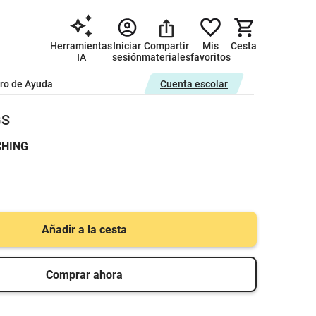
Herramientas
Iniciar
Compartir
Mis
Cesta
IA
sesión
materiales
favoritos
ro de Ayuda
Cuenta escolar
GS
CHING
Añadir a la cesta
Comprar ahora