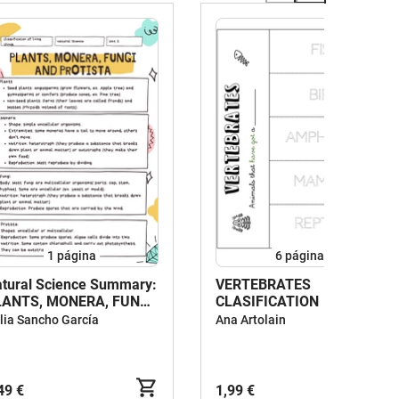
1
página
6
páginas
tural Science Summary:
VERTEBRATES
LANTS, MONERA, FUNGI
CLASIFICATION
ND PROTISTA
lia Sancho García
Ana Artolain
49 €
1,99 €