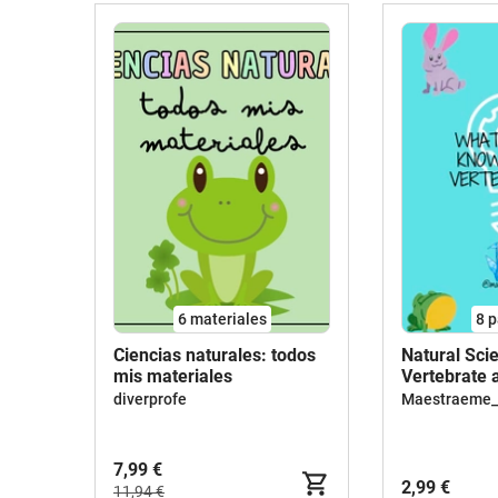
6 materiales
8
p
Ciencias naturales: todos
Natural Sci
mis materiales
Vertebrate 
diverprofe
Maestraeme_
7,99 €
2,99 €
11,94 €