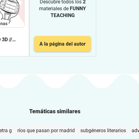
Descubre todos los
2
materiales de
FUNNY
TEACHING
inas
3D //
A la página del autor
/ INGLÉS
Temáticas similares
letra g
ríos que pasan por madrid
subgéneros literarios
adv