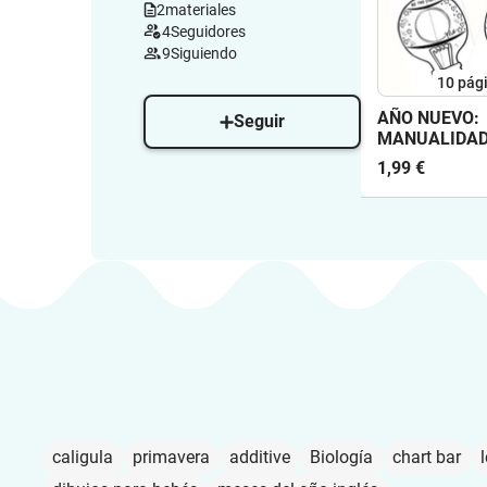
2
materiales
4
Seguidores
9
Siguiendo
10
pág
AÑO NUEVO:
Seguir
MANUALIDAD 
CASTELLANO 
1,99 €
caligula
primavera
additive
Biología
chart bar