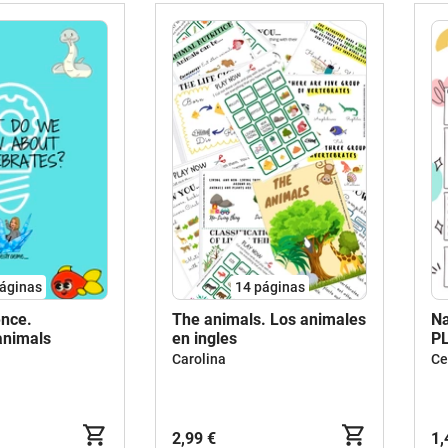
áginas
14
páginas
ence.
The animals. Los animales
Na
animals
en ingles
P
A
Carolina
Ce
2,99 €
1,