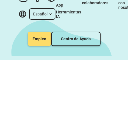
colaboradores
con 
App
noso
Herramientas 
Español
IA
Empleo
Centro de Ayuda