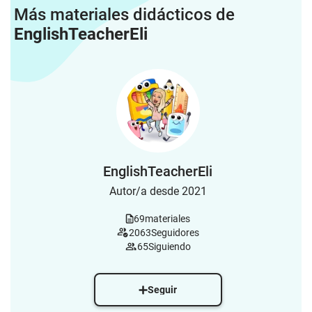
Más materiales didácticos de
EnglishTeacherEli
EnglishTeacherEli
Autor/a desde 2021
69
materiales
2063
Seguidores
65
Siguiendo
Seguir