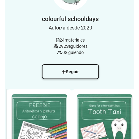
colourful schooldays
Autor/a desde 2020
24
materiales
292
Seguidores
0
Siguiendo
Seguir