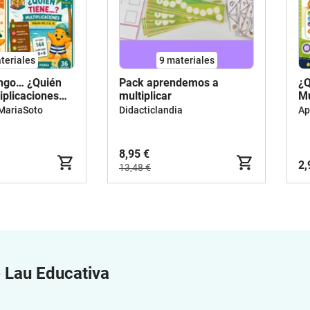
teriales
9 materiales
engo… ¿Quién
Pack aprendemos a
¿Q
iplicaciones
multiplicar
Mu
 5.º y 6.º de
de
MariaSoto
Didacticlandia
Ap
0 tarjetas.
Ju
perativos. DUA
Pr
8,95 €
2,
13,48 €
e
Lau Educativa