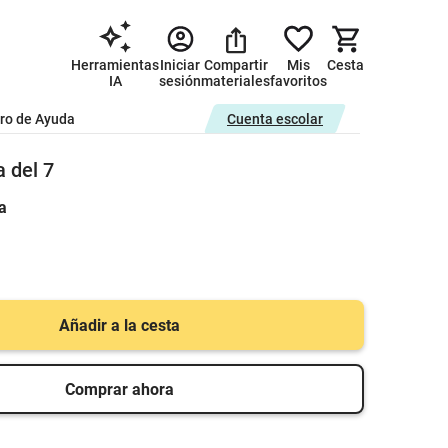
Herramientas
Iniciar
Compartir
Mis
Cesta
IA
sesión
materiales
favoritos
ro de Ayuda
Cuenta escolar
 del 7
a
Añadir a la cesta
Comprar ahora