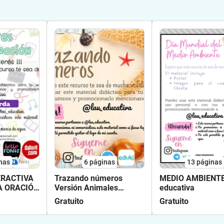
nas
6
páginas
13
páginas
ERACTIVA
Trazando números
MEDIO AMBIENTE
A ORACIÓN
Versión Animales
educativa
va
marinos @lau educativa
Gratuito
Gratuito