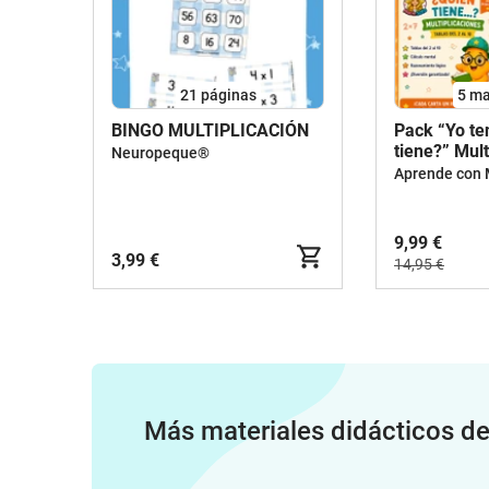
21
páginas
5 ma
BINGO MULTIPLICACIÓN
Pack “Yo t
tiene?” Mult
Neuropeque®
2.º, 3.º, 4.º,
Aprende con 
Primaria. 18
Juegos coo
9,99 €
3,99 €
14,95 €
Más materiales didácticos d