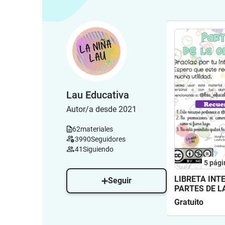
Lau Educativa
Autor/a desde 2021
62
materiales
3990
Seguidores
41
Siguiendo
5
pági
LIBRETA INT
Seguir
PARTES DE L
@lau educati
Gratuito