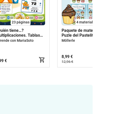
23
páginas
4 materiales
uién tiene…?
Paquete de materiales -
ltiplicaciones. Tablas
Puzle del Pastelito
 multiplicar (2 al 10).
rende con MariaSoto
Möllerle
ego cooperativo| 4.º
imaria
8,99 €
99 €
12,96 €