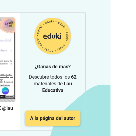
¿Ganas de más?
Descubre todos los
62
materiales de
Lau
Educativa
 @lau
A la página del autor