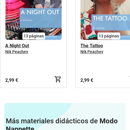
13
páginas
13
páginas
A Night Out
The Tattoo
Nik Peachey
Nik Peachey
2,99 €
2,99 €
Más materiales didácticos de
Modo
Nannette