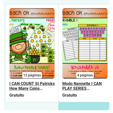
12
páginas
4
páginas
I CAN COUNT St Patricks
Modo Nannette I CAN
How Many Coins
PLAY SERIES
FREEBIE FS
SCRAMBLE TIME
Gratuito
Gratuito