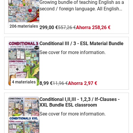
Growing bundle of teaching English as a
Poster FREEBIE
second / foreign language. All English
materials except the 3 minute teacher
bundle.
206 materiales
299,00 €
557,26 €
Ahorra 258,26 €
Conditional III / 3 - ESL Material Bundle
See cover for more information.
4 materiales
8,99 €
11,96 €
Ahorra 2,97 €
Conditional I,II,III - 1,2,3 / If-Clauses -
XXL Bundle ESL classroom
See cover for more information.