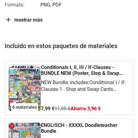
Formato:
PNG, PDF
mostrar más
Incluido en estos paquetes de materiales
Conditionals I, II, III / If-Clauses -
BUNDLE NEW (Poster, Stop & Swap
Cards, Classroom)
NEW Bundle, includes:Conditional I / If-
Clauses 1 - Stop and Swap Cards
NEUConditional II / If-Clauses 2 - Stop
and Swap Cards NEUConditional III / If-
6 materiales
7,99 €
11,95 €
Ahorra 3,96 €
Clauses 3 - Stop and Swap Cards
NEUMixed Conditionals / If-Clauses -
Stop and Swap Cards NEUConditionals I,
ENGLISCH - XXXXL Doodleteacher
II, III / If-Clauses - Poster / Arbeitsblätter
Bundle
/ TafelmaterialConditionals / If-Clauses -