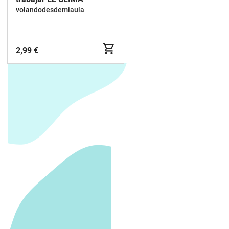
volandodesdemiaula
2,99 €