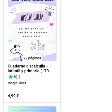
72
páginas
Cuaderno discalculia -
infantil y primaria (+70
páginas)
5
(1)
magic.kiids
4,99 €