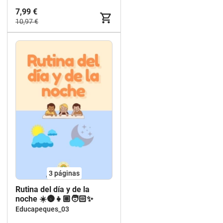
7,99 €
10,97 €
3
páginas
Rutina del día y de la
noche ☀️🌚👧🏼🧑🏻✨️
Educapeques_03