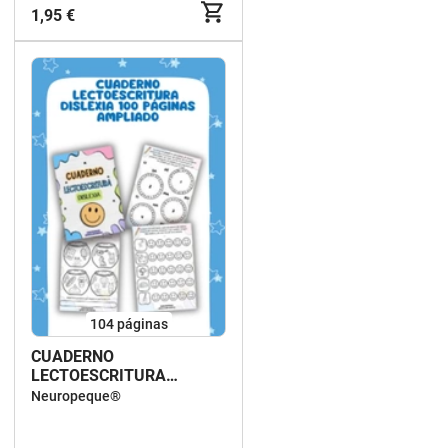
1,95 €
104
páginas
CUADERNO
LECTOESCRITURA
DISLEXIA AMPLIADO 100
Neuropeque®
PÁGINAS