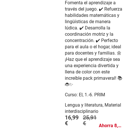
Fomenta el aprendizaje a
través del juego. ✔️ Refuerza
habilidades matemáticas y
lingüísticas de manera
lúdica. ✔️ Desarrolla la
coordinación motriz y la
concentración. ✔️ Perfecto
para el aula o el hogar, ideal
para docentes y familias. 🌼
¡Haz que el aprendizaje sea
una experiencia divertida y
llena de color con este
increíble pack primaveral! 📚
🐞✨
Curso:
EI
,
1.-6. PRIM
Lengua y literatura, Material
interdisciplinario
16,99
25,91
€
€
Ahorra 8,92 €