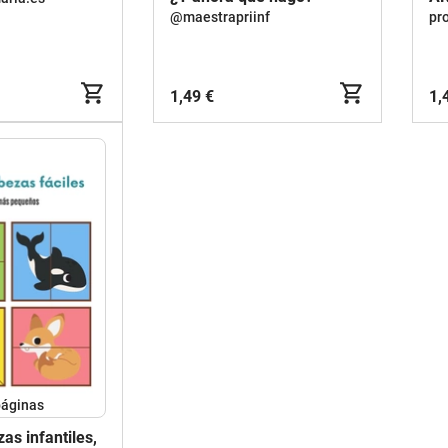
@maestrapriinf
pr
1,49 €
1,
áginas
s infantiles,