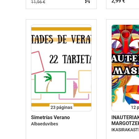
2,99 €
11,96 €
23
páginas
12
p
Simetrías Verano
INAUTERIA
MARGOTZE
Albaeduvibes
MASKARAK 
IKASIRAKAST