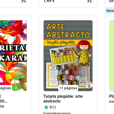
1,49 €
Gr
Nov
áginas
11
páginas
K
Tarjeta plegable: arte
Pl
KO
abstracto
ir
(1)
EN
5
(1)
Goproferecursos