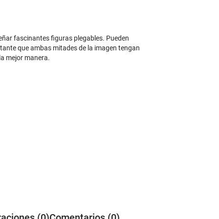
señar fascinantes figuras plegables. Pueden
portante que ambas mitades de la imagen tengan
 la mejor manera.
raciones (0)
Comentarios (0)