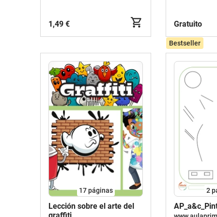
1,49 €
Gratuito
Bestseller
17
páginas
2
p
Lección sobre el arte del
AP_a&c_Pint
graffiti
www.aulaprim