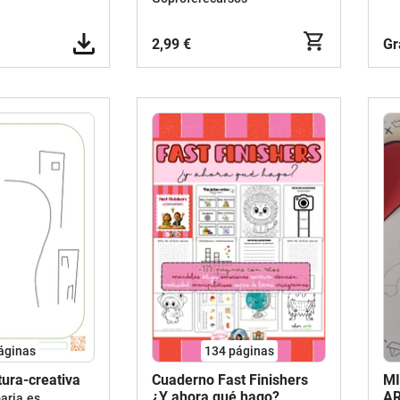
2,99 €
Gr
áginas
134
páginas
ura-creativa
Cuaderno Fast Finishers
MI
¿Y ahora qué hago?
AR
aria.es