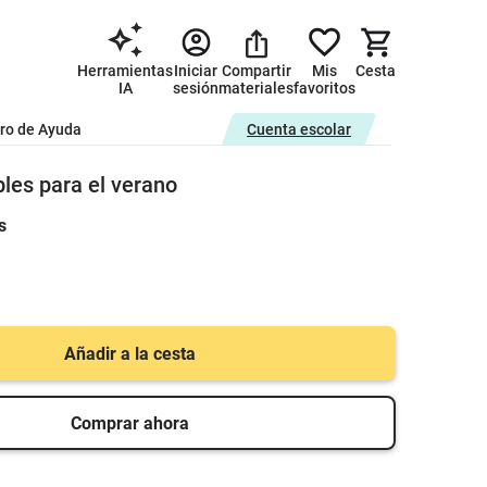
Herramientas
Iniciar
Compartir
Mis
Cesta
IA
sesión
materiales
favoritos
ro de Ayuda
Cuenta escolar
bles para el verano
s
Añadir a la cesta
Comprar ahora