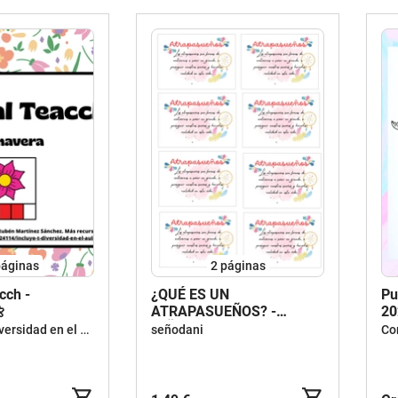
áginas
2
páginas
cch -
¿QUÉ ES UN
Pu

ATRAPASUEÑOS? -
20
NIÑ@S
Incluye·T – Diversidad en el aula
señodani
Co