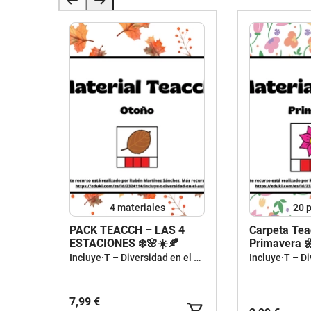
4 materiales
20
p
PACK TEACCH – LAS 4
Carpeta Tea
ESTACIONES ❄️🌸☀️🍂
Primavera 
Incluye·T – Diversidad en el aula
7,99 €