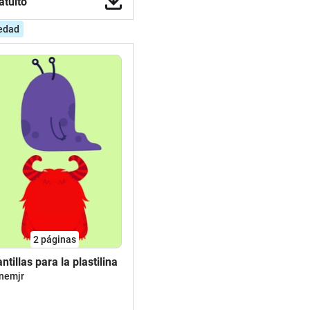
atuito
edad
2
páginas
antillas para la plastilina
enemjr