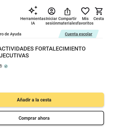
Herramientas
Iniciar
Compartir
Mis
Cesta
IA
sesión
materiales
favoritos
ro de Ayuda
Cuenta escolar
ACTIVIDADES FORTALECIMIENTO
JECUTIVAS
®
Añadir a la cesta
Comprar ahora