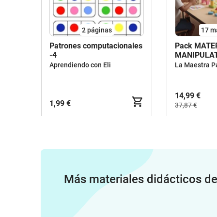
2
páginas
17 m
Patrones computacionales
Pack MATE
-4
MANIPULAT
GAMIFICAC
Aprendiendo con Eli
La Maestra P
14,99 €
1,99 €
37,87 €
Más materiales didácticos d