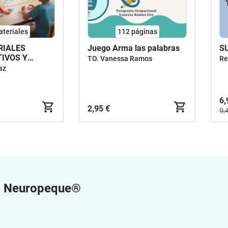
ateriales
112
páginas
RIALES
Juego Arma las palabras
S
IVOS Y
TO. Vanessa Ramos
Re
IÓN
az
6,
2,95 €
9,
e
Neuropeque®