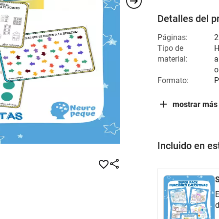
Detalles del p
Páginas:
2
Tipo de
H
material:
a
o
Formato:
P
mostrar más
Incluido en e
E
d
e