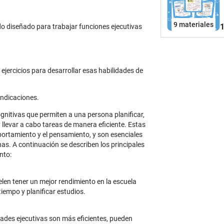
a
p
9 materiales
1
sido diseñado para trabajar funciones ejecutivas
h
t
f
m
ejercicios para desarrollar esas habilidades de
n
e
p
indicaciones.
a
gnitivas que permiten a una persona planificar,
o
 llevar a cabo tareas de manera eficiente. Estas
m
ortamiento y el pensamiento, y son esenciales
e
nas. A continuación se describen los principales
d
nto:
f
e
len tener un mejor rendimiento en la escuela
iempo y planificar estudios.
idades ejecutivas son más eficientes, pueden