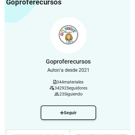
Goproferecursos
Goproferecursos
Autor/a desde 2021
344
materiales
34292
Seguidores
23
Siguiendo
Seguir