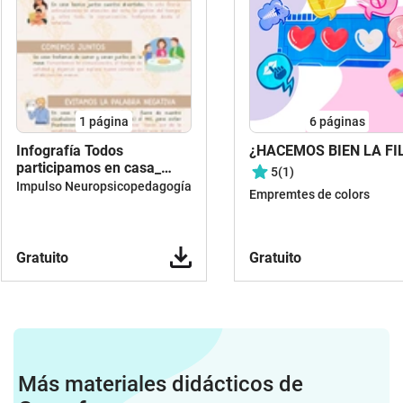
1
página
6
páginas
Infografía Todos
¿HACEMOS BIEN LA FI
participamos en casa_
5
(1)
Impulso NPP
Impulso Neuropsicopedagogía
Empremtes de colors
Gratuito
Gratuito
Más materiales didácticos de