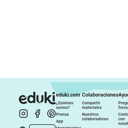
eduki.com
Colaboraciones
Ayu
¿Quiénes 
Compartir 
Pregu
somos?
materiales
frec
Prensa
Nuestros 
Conta
colaboradores
con 
App
noso
Herramientas 