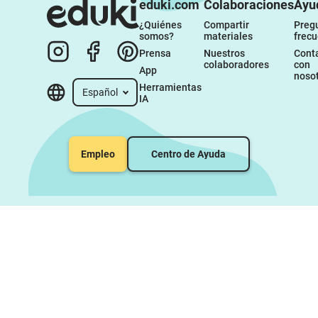
eduki.com
Colaboraciones
Ayu
¿Quiénes 
Compartir 
Pregu
somos?
materiales
frec
Prensa
Nuestros 
Conta
colaboradores
con 
App
noso
Herramientas 
Español
IA
Empleo
Centro de Ayuda