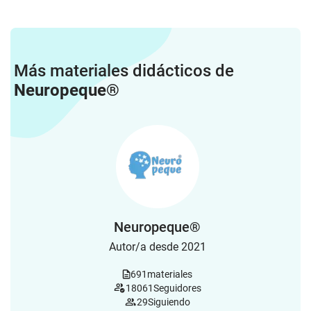
Más materiales didácticos de
Neuropeque®
Neuropeque®
Autor/a desde 2021
691
materiales
18061
Seguidores
29
Siguiendo