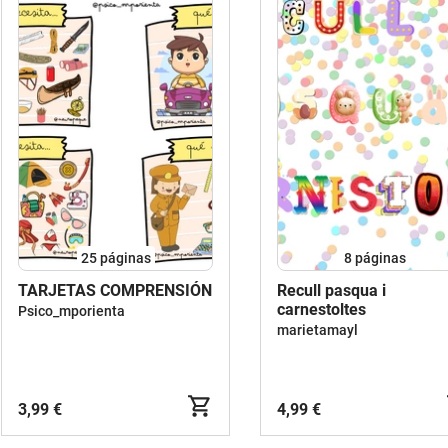
una amplia gama de actividades
diseñadas para abordar diferentes
aspectos del aprendizaje de las letras y
promover el desarrollo de habilidades
relacionadas con la lectoescritura. Es
una herramienta valiosa para apoyar el
desarrollo temprano del lenguaje y la
alfabetización en l@s peques.
25
páginas
8
páginas
TARJETAS COMPRENSIÓN
Recull pasqua i
carnestoltes
Psico_mporienta
marietamayl
3,99 €
4,99 €