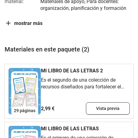
material:
Materiales de apoyo, Para docentes:
organización, planificación y formación
mostrar más
Materiales en este paquete (2)
MI LIBRO DE LAS LETRAS 2
Es el segundo de una colección de
recursos diseñados para fortalecer el
aprendizaje de las letras, así como
desarrollar habilidades de grafía,
identificación, búsqueda y conciencia
2,99 €
Vista previa
29
páginas
fonológica en l@s peques. Página por
letra del abecedario: Cada página se
centra en una letra específica y
MI LIBRO DE LAS LETRAS
proporciona actividades variadas para
Es el primero de una colección de