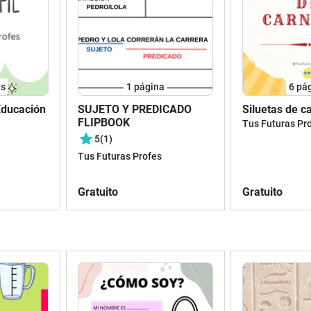
as
1
página
6
pá
ducación
SUJETO Y PREDICADO
Siluetas de c
FLIPBOOK
Tus Futuras Pr
5
(1)
Tus Futuras Profes
Gratuito
Gratuito