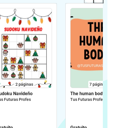
2
páginas
7
páginas
udoku Navideño
The human body
us Futuras Profes
Tus Futuras Profes
ratuito
Gratuito