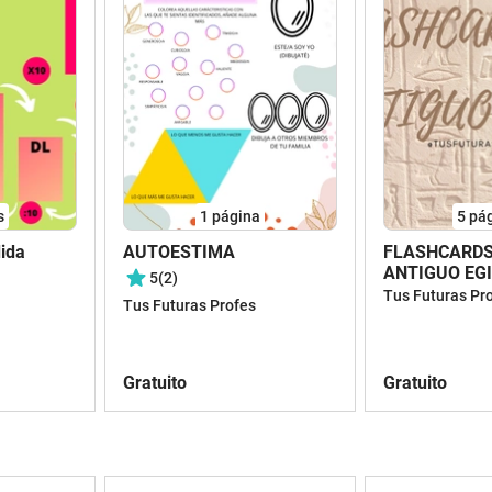
s
1
página
5
pá
ida
AUTOESTIMA
FLASHCARDS
ANTIGUO EG
5
(2)
Tus Futuras Pr
Tus Futuras Profes
Gratuito
Gratuito