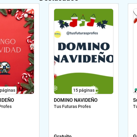
páginas
15
páginas
IDEÑO
DOMINO NAVIDEÑO
S
Profes
Tus Futuras Profes
T
Gratuito
G