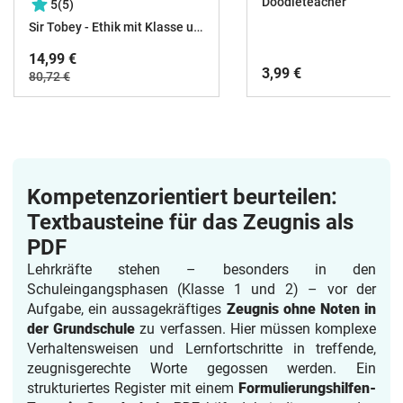
Mutmachern Grundsc
Doodleteacher
5
(5)
Sir Tobey - Ethik mit Klasse und alles zum Schulstart
14,99 €
3,99 €
80,72 €
Kompetenzorientiert beurteilen:
Textbausteine für das Zeugnis als
PDF
Lehrkräfte stehen – besonders in den
Schuleingangsphasen (Klasse 1 und 2) – vor der
Aufgabe, ein aussagekräftiges
Zeugnis ohne Noten in
der Grundschule
zu verfassen. Hier müssen komplexe
Verhaltensweisen und Lernfortschritte in treffende,
zeugnisgerechte Worte gegossen werden. Ein
strukturiertes Register mit einem
Formulierungshilfen-