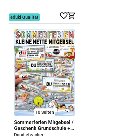
3,99 €
eduki Qualität
10
Seiten
Sommerferien Mitgebsel /
Geschenk Grundschule +
Schokoriegel
Doodleteacher