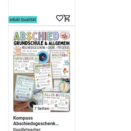
Abschiedsgeschenk
Schuljahresende
2,99 €
eduki Qualität
7
Seiten
Kompass
Abschiedsgeschenk
Grundschule + Abschied
Doodleteacher