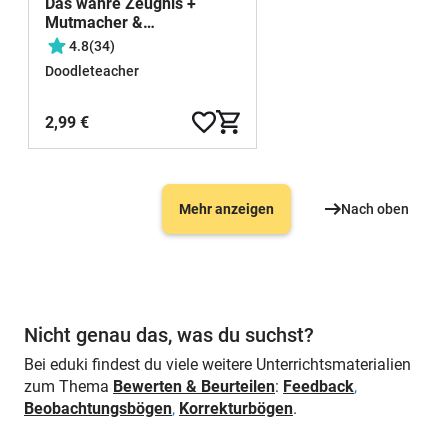
Das wahre Zeugnis +
Mutmacher &
Affirmationen / Urkunde
4.8
(34)
Zeugniszeit Kinderzeugnis
Doodleteacher
2,99 €
Mehr anzeigen
Nach oben
Nicht genau das, was du suchst?
Bei eduki findest du viele weitere Unterrichtsmaterialien
zum Thema
Bewerten & Beurteilen
:
Feedback
,
Beobachtungsbögen
,
Korrekturbögen
.