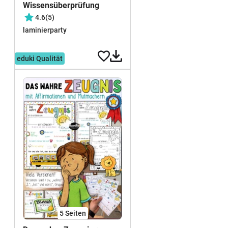
Wissensüberprüfung
4.6
(5)
laminierparty
kostenlos
eduki Qualität
5
Seiten