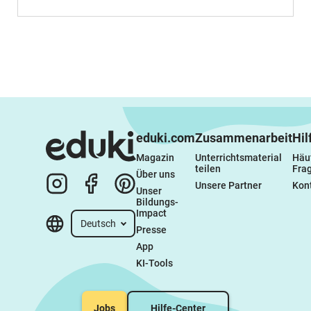
eduki.com
Zusammenarbeit
Hil
Magazin
Unterrichtsmaterial 
Häuf
teilen
Fra
Über uns
Unsere Partner
Kon
Unser 
Bildungs-
Impact
Deutsch
Presse
App
KI-Tools
Jobs
Hilfe-Center