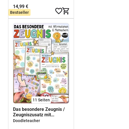
14,99 €
80,72 €
Bestseller
11
Seiten
Das besondere Zeugnis /
Zeugniszusatz mit
Mutmachern Grundschule
Doodleteacher