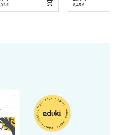
,92 €
8,45 €