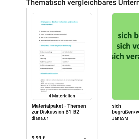
Thematisch vergleichbares Unterr
4 Materialien
Materialpaket - Themen
sich
zur Diskussion B1-B2
begrüßen/vo
(mp3)
diana.ur
JanaSM
9,99 €