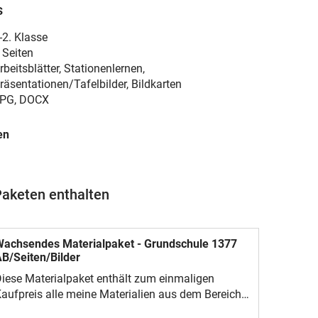
s
-2. Klasse
 Seiten
rbeitsblätter, Stationenlernen,
räsentationen/Tafelbilder, Bildkarten
PG, DOCX
en
Paketen enthalten
achsendes Materialpaket - Grundschule 1377
B/Seiten/Bilder
iese Materialpaket enthält zum einmaligen
aufpreis alle meine Materialien aus dem Bereich
rundschule und wird auch zukünftig ständig