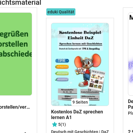
ichtsmaterial
eduki Qualität
De
9
Seiten
rstellen/verabschieden
P
Kostenlos DaZ sprechen
MP
Pl
lernen A1
5
(1)
2,
Deutsch mit Geschichten | DaZ