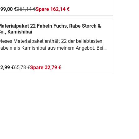
rweitert. Käufer haben dadurch regelmäßig neue,
99,00 €
361,14 €
Spare 162,14 €
ostenlose Materialien zur Verfügung.
aterialpaket 22 Fabeln Fuchs, Rabe Storch &
o., Kamishibai
ieses Materialpaket enthält 22 der beliebtesten
abeln als Kamishibai aus meinem Angebot. Beim
auf dieses Materialpakets sparen Sie fast 80%.
2,99 €
65,78 €
Spare 32,79 €