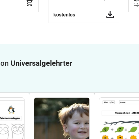
13
kostenlos
 von
Universalgelehrter