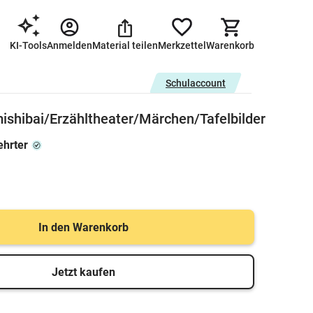
KI-Tools
Anmelden
Material teilen
Merkzettel
Warenkorb
Schulaccount
shibai/Erzähltheater/Märchen/Tafelbilder
ehrter
In den Warenkorb
Jetzt kaufen