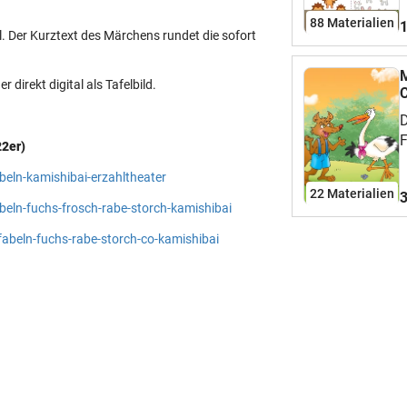
e
88 Materialien
1
k
. Der Kurztext des Märchens rundet die sofort
M
irekt digital als Tafelbild.
C
D
F
22er)
K
beln-kamishibai-erzahltheater
22 Materialien
3
beln-fuchs-frosch-rabe-storch-kamishibai
abeln-fuchs-rabe-storch-co-kamishibai