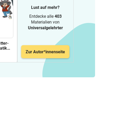
Lust auf mehr?
Entdecke alle
403
Materialien von
Universalgelehrter
tter-
atik
Zur Autor*innenseite