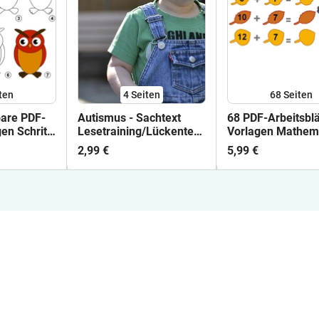
ten
4
Seiten
68
Seiten
bare PDF-
Autismus - Sachtext
68 PDF-Arbeitsblä
en Schritt
Lesetraining/Lückentext
Vorlagen Mathem
HSU/DaF/DaZ
GS 1 Lehrplan
2,99 €
5,99 €