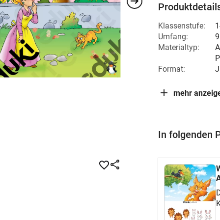
Produktdetail
Klassenstufe:
1
Umfang:
9
Materialtyp:
A
P
Format:
J
mehr anzeig
In folgenden 
W
A
D
K
G