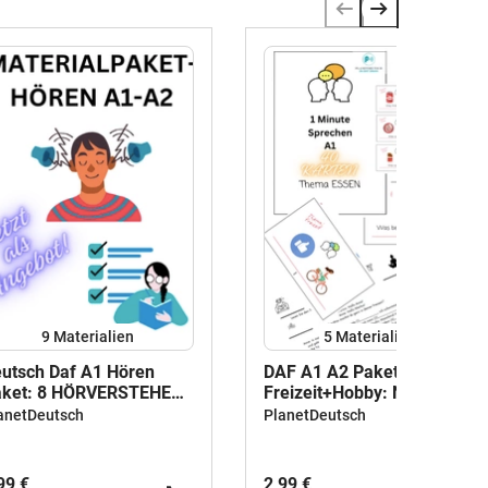
9 Materialien
5 Materialien
utsch Daf A1 Hören
DAF A1 A2 Paket:
aket: 8 HÖRVERSTEHEN
Freizeit+Hobby: Nach GER-
3: Perfekt für Tests!
Hören+Lesen+Sprechen:Per
anetDeutsch
PlanetDeutsch
für Tests!
99 €
2,99 €