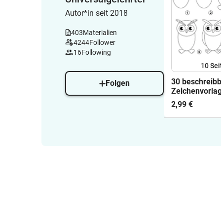
Autor*in seit 2018
403
Materialien
4244
Follower
16
Following
10
Sei
30 beschreib
Folgen
Zeichenvorlag
für Schritt
2,99 €