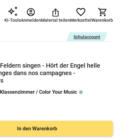
KI-Tools
Anmelden
Material teilen
Merkzettel
Warenkorb
Schulaccount
Feldern singen - Hört der Engel helle
anges dans nos campagnes -
s
 Klassenzimmer / Color Your Music
In den Warenkorb