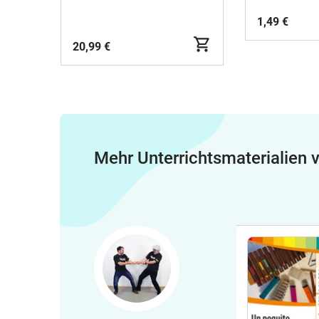
Arrangements zum
Musizieren mit
1,49 €
Alltagsgegenständen, inkl.
Videos zur
20,99 €
Veranschaulichung –
aktualisierte Neuauflage
Mehr Unterrichtsmaterialien