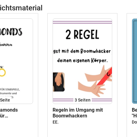
ichtsmaterial
Seite
3
Seiten
Diamonds
Regeln im Umgang mit
Be
für
Boomwhackern
"H
s, Stabspiele,
Ea
EE.
Do
ente