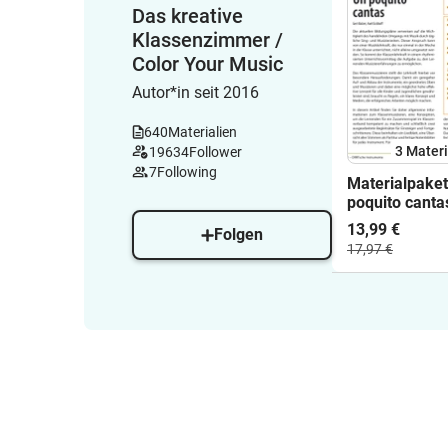
Das kreative
Klassenzimmer /
Color Your Music
Autor*in seit 2016
640
Materialien
3 Materi
19634
Follower
7
Following
Materialpaket
poquito cantas
Boomwhacker
13,99 €
Folgen
Soundbellows
17,97 €