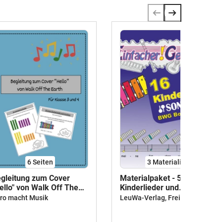
6
Seiten
3 Materialien
gleitung zum Cover
Materialpaket - 58
ello" von Walk Off The
Kinderlieder und
rth
Weihnachtslieder für das
ro macht Musik
LeuWa-Verlag, Freiburg
BWG Boomwhackers
Glockenspiel