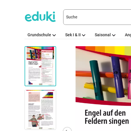
Grundschule
Sek I & II
Saisonal
An