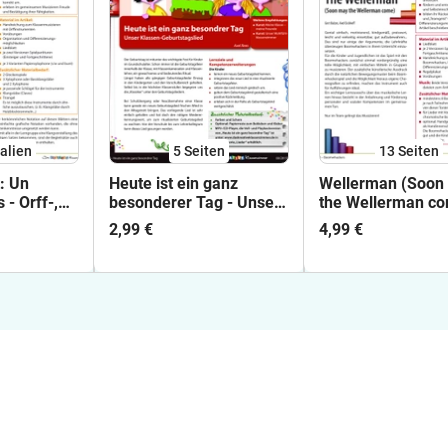
alien
5
Seiten
13
Seiten
: Un
Heute ist ein ganz
Wellerman (Soon
 - Orff-,
besonderer Tag - Unser
the Wellerman co
s- und
Klassen-Geburtstagslied
Boomwhackers
2,99 €
4,99 €
spielsätze