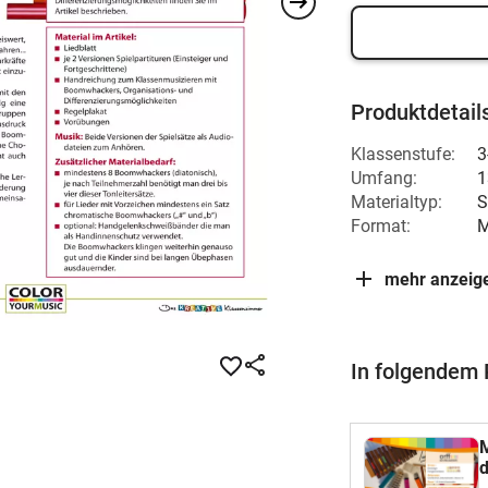
Produktdetail
Klassenstufe:
3
Umfang:
1
Materialtyp:
S
Format:
M
mehr anzeig
In folgendem 
M
d