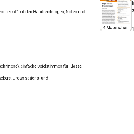
camp
I
s
nd leicht" mit den Handreichungen, Noten und
M
U
4 Materialien
1
schrittene), einfache Spielstimmen für Klasse
kers, Organisations- und