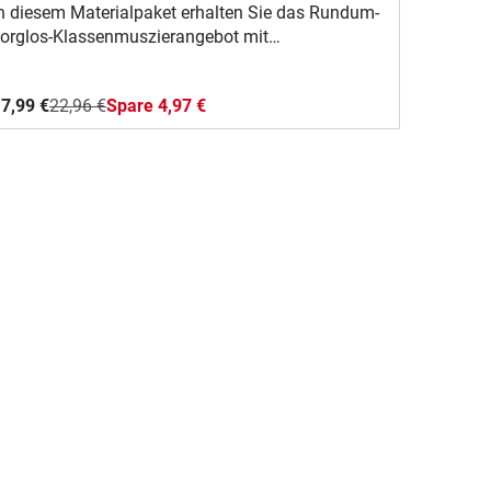
agnes - Orff-, Soundbellows-, Ukulele- und
n diesem Materialpaket erhalten Sie das Rundum-
Boomwhackerspielsätze
orglos-Klassenmuszierangebot mit
usiziersätzen für Boomwhackers, Soundbellows,
kulele und Orffinstrumente.
7,99 €
22,96 €
Spare 4,97 €