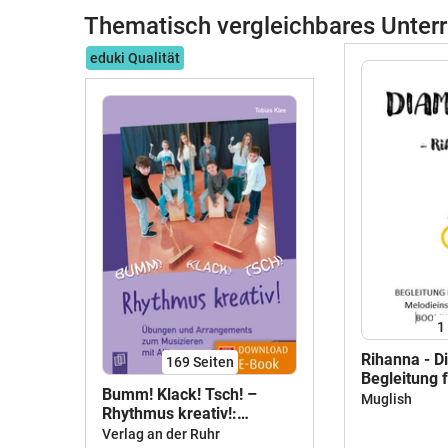
Thematisch vergleichbares Unterr
eduki Qualität
1
Rihanna - 
169
Seiten
Begleitung 
Bumm! Klack! Tsch! –
Boomwacker
Muglish
Rhythmus kreativ!:
Orffinstrum
Übungen und
Verlag an der Ruhr