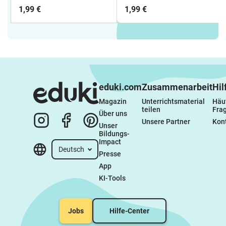
negativen Zahlen
dividieren
1,99 €
1,99 €
rechnen - Zahlenstrahl
eduki.com
Zusammenarbeit
Hil
Magazin
Unterrichtsmaterial 
Häuf
teilen
Fra
Über uns
Unsere Partner
Kon
Unser 
Bildungs-
Impact
Deutsch
Presse
App
KI-Tools
Jobs
Hilfe-Center