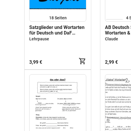
18
Seiten
4
Satzglieder und Wortarten
AB Deutsch 
für Deutsch und DaF
Wortarten &
(Legespiel oder
Lehrpause
Claude
magnetisiert für die Tafel)
3,99 €
2,99 €