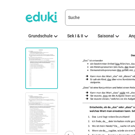
Grundschule
Sek I & II
Saisonal
An