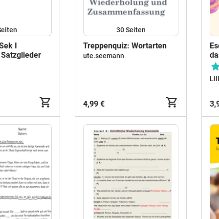
Seiten
30
Seiten
Sek I
Treppenquiz: Wortarten
Es
 Satzglieder
da
ute.seemann
Lil
4,99 €
3,