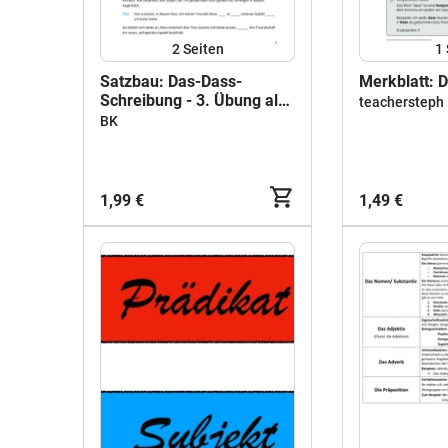
2
Seiten
1
Satzbau: Das-Dass-
Merkblatt: D
Schreibung - 3. Übung als
teachersteph
Fortsetzung + Lösungen
BK
1,99 €
1,49 €