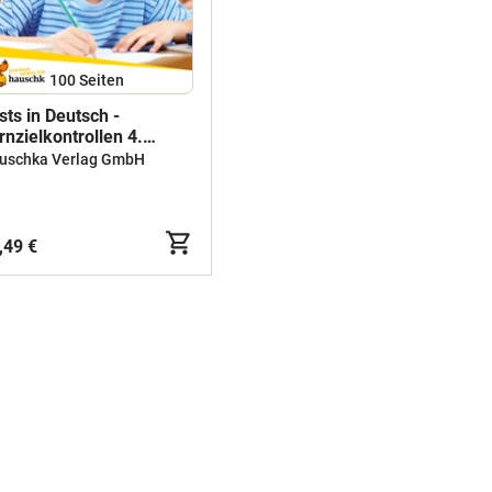
100
Seiten
sts in Deutsch -
rnzielkontrollen 4.
asse
uschka Verlag GmbH
,49 €