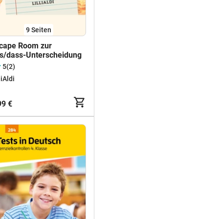
9
Seiten
cape Room zur
s/dass-Unterscheidung
5
(2)
liAldi
99 €