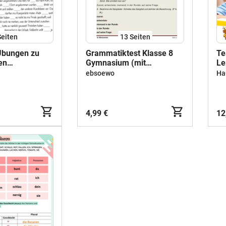
Seiten
13
Seiten
Übungen zu
Grammatiktest Klasse 8
Te
en
Gymnasium (mit
Le
 Artikel und
Übungsblatt)
Kl
ebsoewo
Ha
4,99 €
12