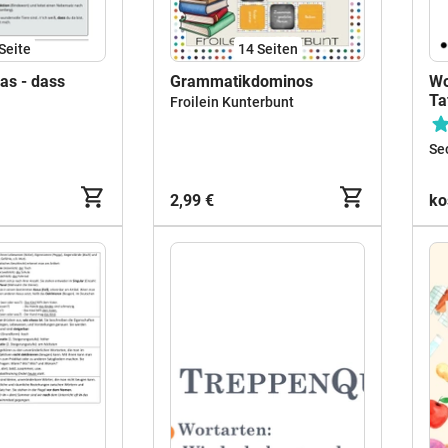
Seite
14
Seiten
as - dass
Grammatikdominos
Wo
Ta
Froilein Kunterbunt
Se
2,99 €
ko