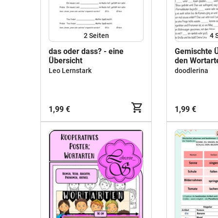
2
Seiten
4
das oder dass? - eine
Gemischte 
Übersicht
den Wortart
Konjunktion,
Leo Lernstark
doodlerina
Pronomen
1,99 €
1,99 €