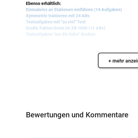
Ebenso erhältlich:
Einmaleins an Stationen einführen (14 Aufgaben)
Symmetrie trainieren mit 24 ABs
Textaufgaben mit "zu viel" Text
Große Zahlen lesen im ZR 1000 (11 ABs)
Textaufgaben "um die Ecke" denken
+ mehr anze
Bewertungen und Kommentare