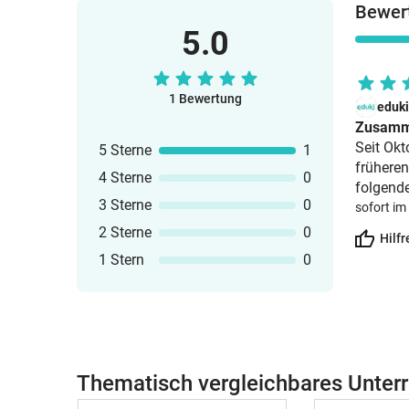
Bewert
5.0
1 Bewertung
eduk
Zusamm
Seit Okt
5 Sterne
1
früheren
4 Sterne
0
folgende
3 Sterne
0
sofort im
2 Sterne
0
Hilfr
1 Stern
0
Thematisch vergleichbares Unterr