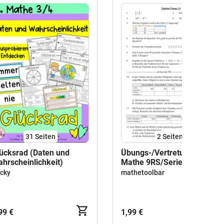
31
Seiten
2
Seiten
ücksrad (Daten und
Übungs-/Vertretungsstunde
hrscheinlichkeit)
Mathe 9RS/Serie5 1 AB
cky
mathetoolbar
99 €
1,99 €