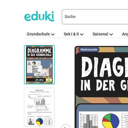
Grundschule
Sek I & II
Saisonal
An