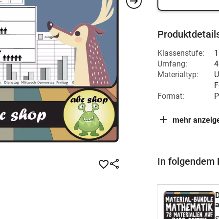
Produktdetail
Klassenstufe:
1
Umfang:
4
Materialtyp:
U
F
Format:
P
mehr anzeig
In folgendem 
D
a