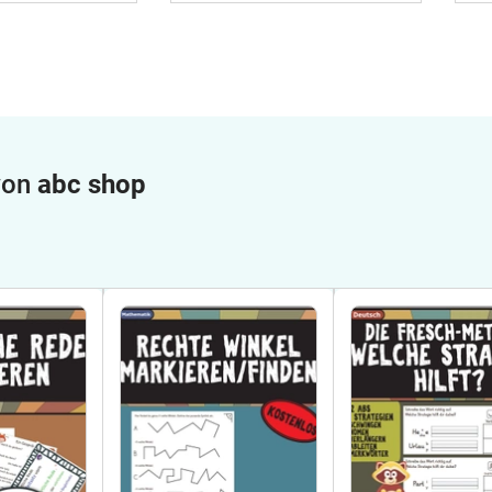
 von
abc shop