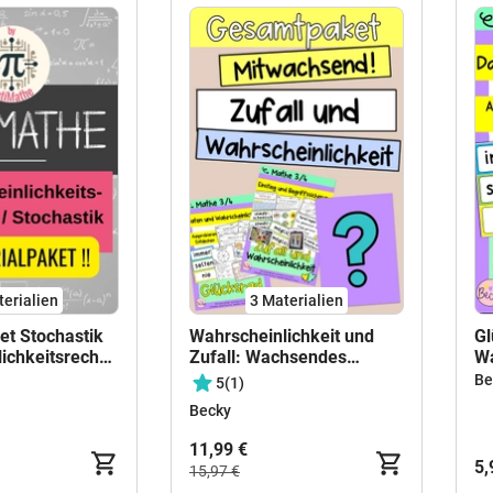
terialien
3 Materialien
et Stochastik
Wahrscheinlichkeit und
Gl
ichkeitsrechnung
Zufall: Wachsendes
Wa
Gesamtpaket
Be
5
(1)
Becky
11,99 €
5,
15,97 €