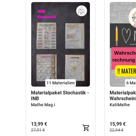
11 Materialien
6 Ma
Materialpaket Stochastik -
Materialpak
INB
Wahrscheinl
Statistik
Mathe Mag.i
KatiMathe
13,99 €
15,99 €
27,91 €
22,94 €