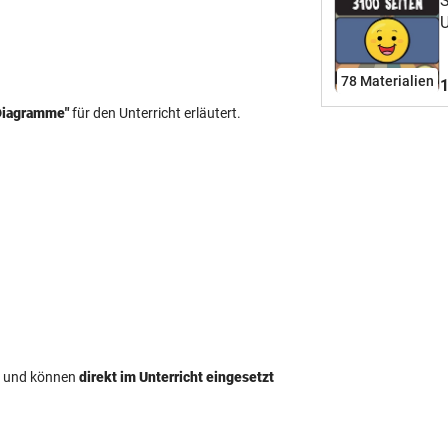
S
U
m
E
78 Materialien
1
G
v
Diagramme"
für den Unterricht erläutert.
E
Wör
I
S
Wö
z
u
t
und können
direkt im Unterricht eingesetzt