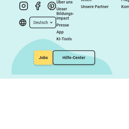
Über uns
Unsere Partner
Kon
Unser 
Bildungs-
Impact
Deutsch
Presse
App
KI-Tools
Jobs
Hilfe-Center