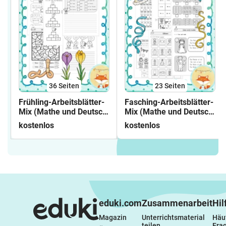
36
Seiten
23
Seiten
Frühling-Arbeitsblätter-
Fasching-Arbeitsblätter-
Mix (Mathe und Deutsch;
Mix (Mathe und Deutsch;
Klasse 3)
Klasse 1)
kostenlos
kostenlos
eduki.com
Zusammenarbeit
Hil
Magazin
Unterrichtsmaterial 
Häuf
teilen
Fra