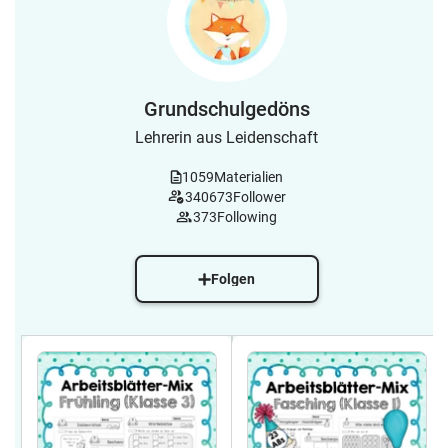
Grundschulgedöns
Lehrerin aus Leidenschaft
1059
Materialien
340673
Follower
373
Following
Folgen