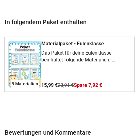
In folgendem Paket enthalten
Materialpaket - Eulenklasse
Das Paket für deine Eulenklasse
beinhaltet folgende Materialien:-
Tagesplan- Klassendienste- Postmappe-
Gruppenschilder- Klassenregeln-
Krankenmappe- Adventkalenderzahlen-
9 Materialien
15,99 €
23,91 €
Spare 7,92 €
Geburtstagsaufsteller- Dauerkalender
Bewertungen und Kommentare