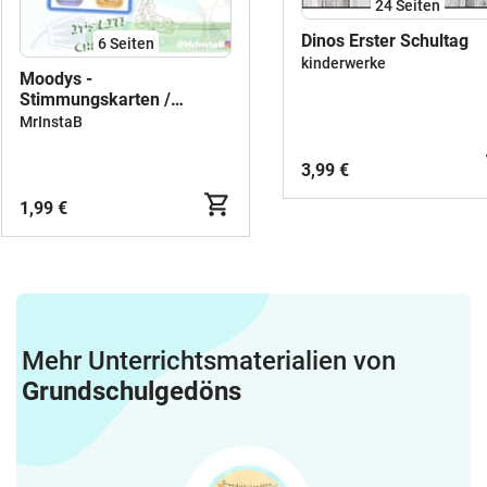
24
Seiten
Dinos Erster Schultag
6
Seiten
kinderwerke
Moodys -
Stimmungskarten /
Gesprächskarten /
MrInstaB
Gefühlskarten
3,99 €
1,99 €
Mehr Unterrichtsmaterialien von
Grundschulgedöns